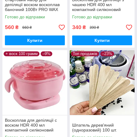
депіляції воском воскоплав
чашею HDR 400 мл
баночний 100Вт PRO WAX
компактний силіконовий
олія спрей шпателі віск 100гр
воскоплав для депіляції для
Готово до відправки
Готово до відправки
гранули
горячего воску у гранулах
блакитний
560
340
₴
₴
660 ₴
390 ₴
Купити
Купити
+ воск 100 грамм
–9%
Топ продажів
–23%
Воскоплав для депіляції с
воском HDR 400 мл
Шпатель дерев'яний
компактний силіконовий
(одноразовий) 100 шт.
воскоплав для депіляції для