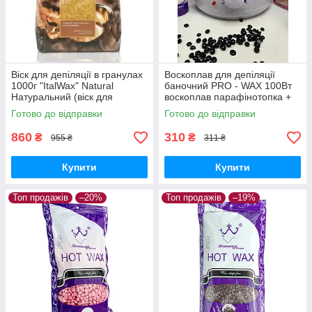
Віск для депіляції в гранулах
Воскоплав для депіляції
1000г "ItalWax" Natural
баночний PRO - WAX 100Вт
Натуральний (віск для
воскоплав парафінотопка +
воскоплаву) плівковий віск
шпателі для воскової
Готово до відправки
Готово до відправки
депіляції
860
310
₴
₴
955 ₴
311 ₴
Купити
Купити
Топ продажів
–20%
Топ продажів
–19%