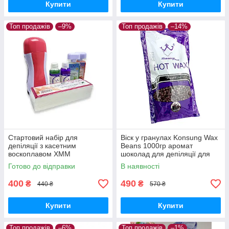
Купити
Купити
Топ продажів
–9%
Топ продажів
–14%
Стартовий набір для
Віск у гранулах Konsung Wax
депіляції з касетним
Beans 1000гр аромат
воскоплавом XMM
шоколад для депіляції для
воскоплаву плівковий віск 1 кг
Готово до відправки
В наявності
гранули
400
490
₴
₴
440 ₴
570 ₴
Купити
Купити
Топ продажів
–6%
Топ продажів
–1%