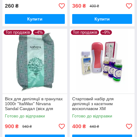
260
360
₴
₴
400 ₴
Купити
Купити
Топ продажів
–4%
Топ продажів
–9%
Віск для депіляції в гранулах
Стартовий набір для
1000г "ItalWax" Nirvana
депіляції з касетним
Sandal Сандал (віск для
воскоплавом XM
воскоплаву) плівковий віск
Готово до відправки
Готово до відправки
900
400
₴
₴
940 ₴
440 ₴