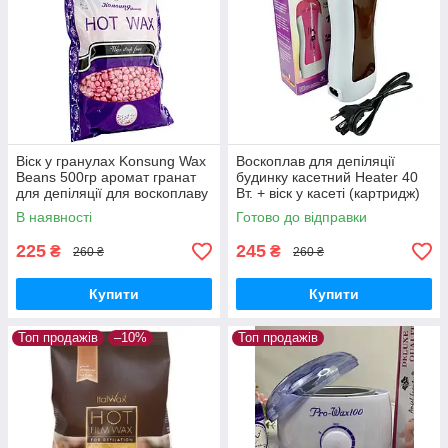
Віск у гранулах Konsung Wax
Воскоплав для депіляції
Beans 500гр аромат гранат
будинку касетний Heater 40
для депіляції для воскоплаву
Вт. + віск у касеті (картридж)
плівковий віск гранули
В наявності
Готово до відправки
225
245
₴
₴
260 ₴
260 ₴
Купити
Купити
Топ продажів
–10%
Топ продажів