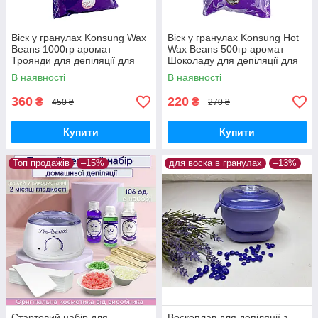
Віск у гранулах Konsung Wax
Віск у гранулах Konsung Hot
Beans 1000гр аромат
Wax Beans 500гр аромат
Троянди для депіляції для
Шоколаду для депіляції для
воскоплаву плівковий віск 1 кг
воскоплаву плівковий віск
В наявності
В наявності
гранули
гранули
360
220
₴
₴
450 ₴
270 ₴
Купити
Купити
Топ продажів
–15%
для воска в гранулах
–13%
Стартовий набір для
Воскоплав для депіляції з