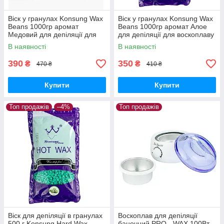
Віск у гранулах Konsung Wax
Віск у гранулах Konsung Wax
Beans 1000гр аромат
Beans 1000гр аромат Алое
Медовий для депіляції для
для депіляції для воскоплаву
воскоплаву плівковий віск 1 кг
плівковий віск 1 кг гранули
В наявності
В наявності
гранули
390
350
₴
₴
470 ₴
410 ₴
Купити
Купити
Топ продажів
–4%
Топ продажів
Віск для депіляції в гранулах
Воскоплав для депіляції
500 г Konsung Hard Wax
баночний PRO - WAX 100Вт