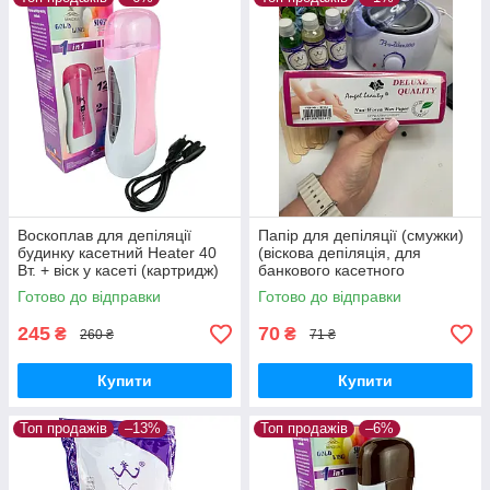
Воскоплав для депіляції
Папір для депіляції (смужки)
будинку касетний Heater 40
(віскова депіляція, для
Вт. + віск у касеті (картридж)
банкового касетного
воскоплава) плівковий віск
Готово до відправки
Готово до відправки
245
70
₴
₴
260 ₴
71 ₴
Купити
Купити
Топ продажів
–13%
Топ продажів
–6%