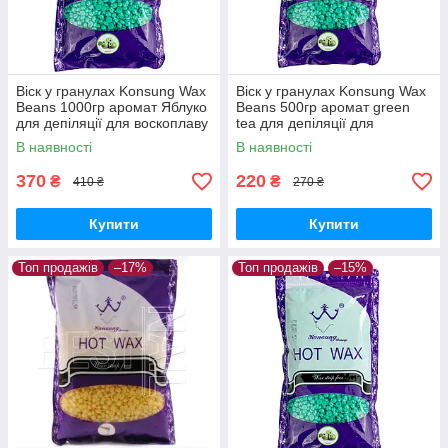
Віск у гранулах Konsung Wax
Віск у гранулах Konsung Wax
Beans 1000гр аромат Яблуко
Beans 500гр аромат green
для депіляції для воскоплаву
tea для депіляції для
плівковий віск 1 кг гранули
воскоплаву плівковий віск
В наявності
В наявності
гранули
370
220
₴
₴
410 ₴
270 ₴
Купити
Купити
Топ продажів
–17%
Топ продажів
–15%