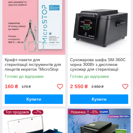
Крафт-пакети для
Сухожарова шафа SM-360C
стерилізації інструментів для
чорна 300Вт з дисплеєм
пінцетів кюреток "MicroStop
сухожар для стерилізації
ECO" 100x200 (100шт) термо
інструментів
Готово до відправки
Готово до відправки
пакети
160
2 550
₴
₴
170 ₴
2 650 ₴
Купити
Купити
Топ продажів
–7%
Новинка
–5%