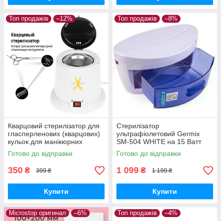
Топ продажів
–12%
Топ продажів
–8%
Кварцовий стерилізатор для
Стерилізатор
гласперленових (кварцових)
ультрафіолетовий Germix
кульок для манікюрних
SM-504 WHITE на 15 Ватт
інструментів для барбера
Готово до відправки
Готово до відправки
350
1 099
₴
₴
399 ₴
1 199 ₴
Купити
Купити
Microstop оригинал
–6%
Топ продажів
–4%