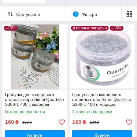
термопакетах
металевих
скляних виробів та
Сортування
0
Фільтри
інструментів.
–16%
4 полных загрузки
–16%
Гранулы для кварцевого
Гранулы для кварцевого
стерилізатора Simei Quartzite
стерилізатора Simei Quartzite
S308-1 400 г, кварцові
S308-1 400 г, кварцові
гранули для стерилізації,
гранули для стерилізації,
Готово до відправки
Готово до відправки
кулькі гласперенові
кулькі гласперенові
160
160
₴
₴
190 ₴
190 ₴
Купити
Купити