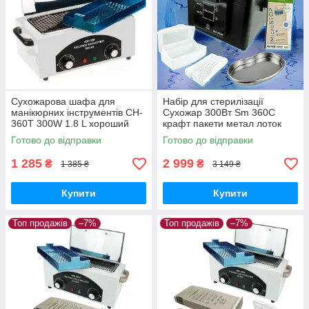
Сухожарова шафа для
Набір для стерилізації
манікюрних інструментів CH-
Сухожар 300Вт Sm 360C
360T 300W 1.8 L хороший
крафт пакети метал лоток
потужний сухожар
контейнер для дезінфекції
Готово до відправки
Готово до відправки
дезінфектор стерилізатор
інструментів
1 285
2 999
₴
₴
1 385 ₴
3 149 ₴
Купити
Купити
Топ продажів
–7%
Топ продажів
–7%