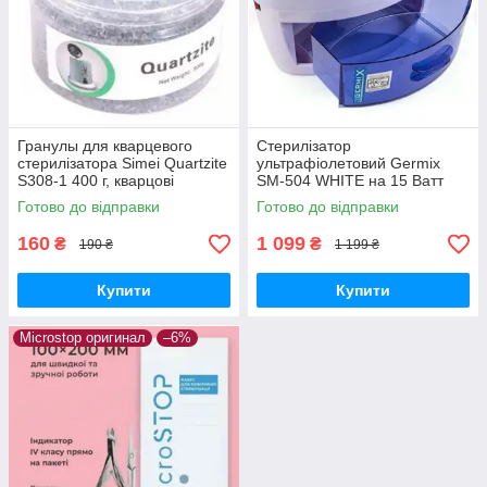
Гранулы для кварцевого
Стерилізатор
стерилізатора Simei Quartzite
ультрафіолетовий Germix
S308-1 400 г, кварцові
SM-504 WHITE на 15 Ватт
гранули для стерилізації,
Готово до відправки
Готово до відправки
кулькі гласперенові
160
1 099
₴
₴
190 ₴
1 199 ₴
Купити
Купити
Microstop оригинал
–6%