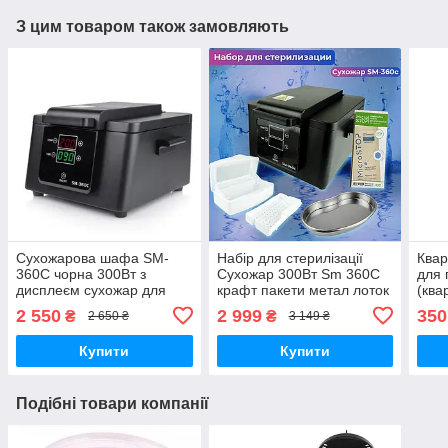
З цим товаром також замовляють
Сухожарова шафа SM-
Набір для стерилізації
Квар
360C чорна 300Вт з
Сухожар 300Вт Sm 360C
для 
дисплеєм сухожар для
крафт пакети метал лоток
(ква
стерилізації інструментів
контейнер для дезінфекції
мані
2 550
2 999
350
₴
₴
2 650 ₴
3 149 ₴
інструментів
для 
Купити
Купити
Подібні товари компанії