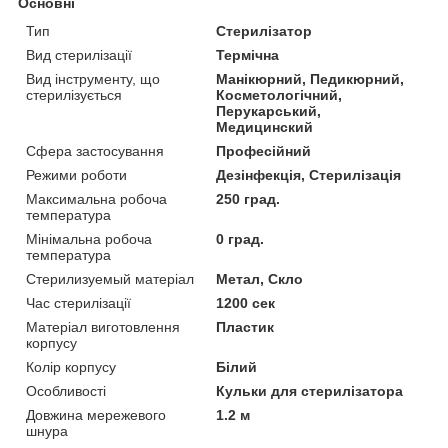
Основні
Тип
Стерилізатор
Вид стерилізації
Термічна
Вид інструменту, що
Манікюрний, Педикюрний,
стерилізується
Косметологічний,
Перукарський,
Медицинский
Сфера застосування
Професійний
Режими роботи
Дезінфекція, Стерилізація
Максимальна робоча
250 град.
температура
Мінімальна робоча
0 град.
температура
Стерилизуемый матеріал
Метал, Скло
Час стерилізації
1200 сек
Матеріал виготовлення
Пластик
корпусу
Колір корпусу
Білий
Особливості
Кульки для стерилізатора
Довжина мережевого
1.2 м
шнура