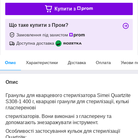
Купити з
Що таке купити з Пром?
Замовлення під захистом
Доступна доставка
Опис
Характеристики
Доставка
Оплата
Умови п
Опис
Гранулы для кварцевого стерилізатора Simei Quartzite
S308-1 400 г, кварцові гранули для стерилізації, кулькі
гласперенові
стерилізаторів. Вони виконані з гласперену та
допомагають знезаражувати інструмент.
Особливості застосування кульок для стерилізації
Quartzite: