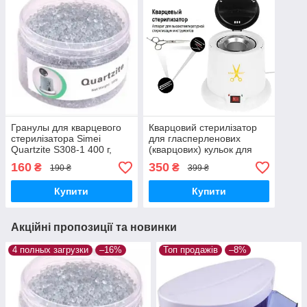
Гранулы для кварцевого
Кварцовий стерилізатор
стерилізатора Simei
для гласперленових
Quartzite S308-1 400 г,
(кварцових) кульок для
кварцові гранули для
манікюрних інструментів
160
350
₴
₴
190 ₴
399 ₴
стерилізації, кулькі
для барбера
гласперенові
Купити
Купити
Акційні пропозиції та новинки
4 полных загрузки
–16%
Топ продажів
–8%