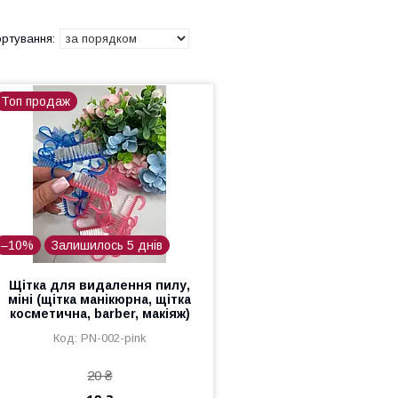
Топ продаж
–10%
Залишилось 5 днів
Щітка для видалення пилу,
міні (щітка манікюрна, щітка
косметична, barber, макіяж)
PN-002-pink
20 ₴