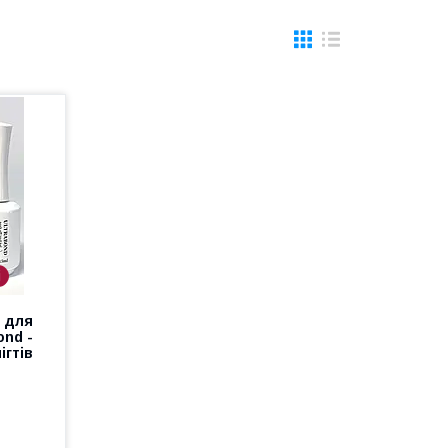
і
 для
ond -
ігтів