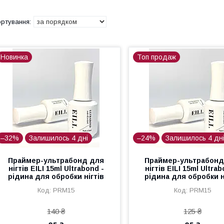
Новинка
Топ продаж
–32%
Залишилось 4 дні
–24%
Залишилось 4 дн
Праймер-ультрабонд для
Праймер-ультрабонд
нігтів EILI 15ml Ultrabond -
нігтів EILI 15ml Ultrab
рідина для обробки нігтів
рідина для обробки н
PRM15
PRM15
140 ₴
125 ₴