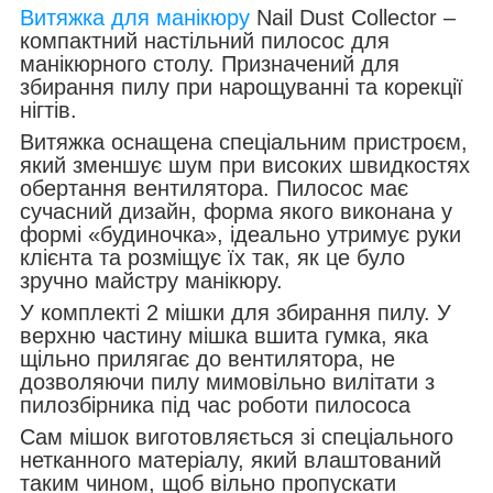
Витяжка для манікюру
Nail Dust Collector –
компактний настільний пилосос для
манікюрного столу. Призначений для
збирання пилу при нарощуванні та корекції
нігтів.
Витяжка оснащена спеціальним пристроєм,
який зменшує шум при високих швидкостях
обертання вентилятора. Пилосос має
сучасний дизайн, форма якого виконана у
формі «будиночка», ідеально утримує руки
клієнта та розміщує їх так, як це було
зручно майстру манікюру.
У комплекті 2 мішки для збирання пилу. У
верхню частину мішка вшита гумка, яка
щільно прилягає до вентилятора, не
дозволяючи пилу мимовільно вилітати з
пилозбірника під час роботи пилососа
Сам мішок виготовляється зі спеціального
нетканного матеріалу, який влаштований
таким чином, щоб вільно пропускати