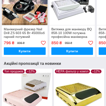
Манікюрний фрезер Nail
Витяжка для манікюру BQ
Витя
Drill ZS 603 65 Вт 45000об
858-10 100W потужна
858-
гарний потужний
професійна манікюрна
проф
професійний фрезер для
витяжка BLUEQUE 100
вит
796
850
850
₴
₴
896 ₴
950 ₴
нігтів DM 208
Ватт витяг для манікюру
Ватт
Купити
Купити
Акційні пропозиції та новинки
Топ продажів
–12%
НЕРА фильтр у компл
–12%