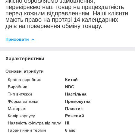
якісно обробляємо замовлення,
перевіряємо наш товар на працездатність
перед кожним відправленням. Наші клієнти
мають право на протязі 14 календарних
днів на повернення обміну товару.
Приховати
Характеристики
Основні атрибути
Країна виробник
Китай
Виробник
NDC
Тип витяжки
Настільна
Форма витяжки
Прямокутна
Матеріал
Пластик
Колір корпусу
Рожевий
Наявність фільтра від пилу
Ні
Гарантійний термін
6 міс