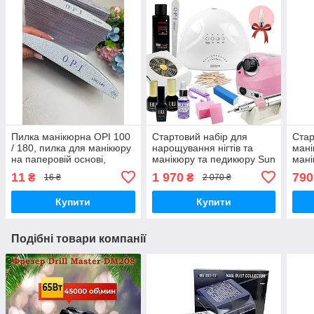
Пилка манікюрна OPI 100
Стартовий набір для
Стар
/ 180, пилка для манікюру
нарощування нігтів та
мані
на паперовій основі,
манікюру та педикюру Sun
мані
пилка для нігтів 100 180
one фрезер zs-601 858-2а
Фрез
11
1 970
790
₴
₴
16 ₴
2 070 ₴
грит
база топ гель лаки
база
Купити
Купити
Подібні товари компанії