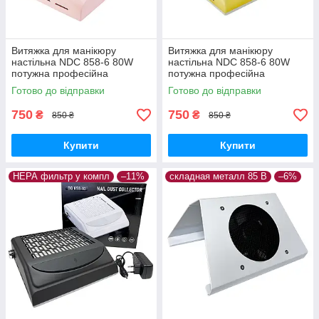
Витяжка для манікюру
Витяжка для манікюру
настільна NDC 858-6 80W
настільна NDC 858-6 80W
потужна професійна
потужна професійна
манікюрна витяжка
манікюрна витяжка
Готово до відправки
Готово до відправки
манікюрний пилосос
манікюрний пилосос
750
750
₴
₴
850 ₴
850 ₴
Купити
Купити
НЕРА фильтр у компл
–11%
складная металл 85 В
–6%