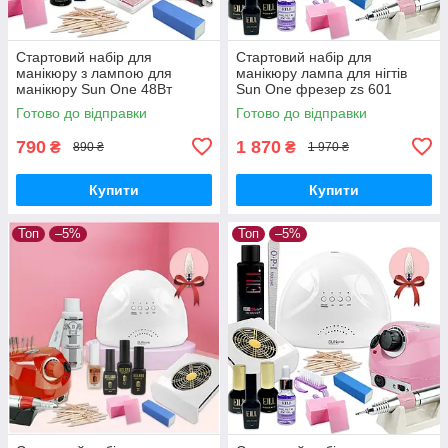
Стартовий набір для
Стартовий набір для
манікюру з лампою для
манікюру лампа для нігтів
манікюру Sun One 48Вт
Sun One фрезер zs 601
Фрезою ручкою гель лак база
витяжка 858-2а база топ і
Готово до відправки
Готово до відправки
топ milano фрейзер
гель-лак milano
790
1 870
₴
₴
890 ₴
1 970 ₴
Купити
Купити
Топ
–5%
Топ
–5%