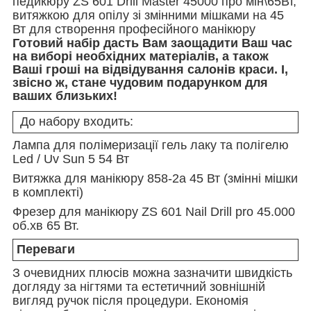
педикюру ZS 601 Drill Master 45000 про мін\65Вт,
витяжкою для опілу зі змінними мішками на 45
Вт для створення професійного манікюру
Готовий набір дасть Вам заощадити Ваш час
на виборі необхідних матеріалів, а також
Ваші гроші на відвідування салонів краси. І,
звісно ж, стане чудовим подарунком для
ваших близьких!
До набору входить:
Лампа для полімеризації гель лаку та полігелю
Led / Uv Sun 5 54 Вт
Витяжка для манікюру 858-2а 45 Вт (змінні мішки
в комплекті)
Фрезер для манікюру ZS 601 Nail Drill pro 45.000
об.хв 65 Вт.
Переваги
З очевидних плюсів можна зазначити швидкість
догляду за нігтями та естетичний зовнішній
вигляд ручок після процедури. Економія