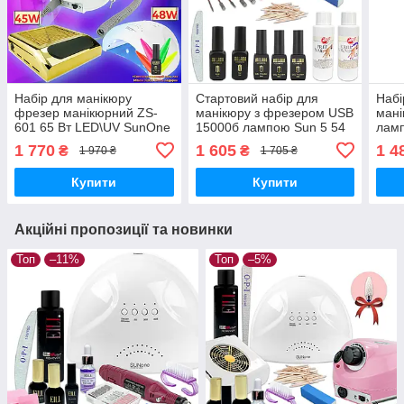
Набір для манікюру
Стартовий набір для
Набі
фрезер манікюрний ZS-
манікюру з фрезером USB
мані
601 65 Вт LED\UV SunOne
15000б лампою Sun 5 54
ламп
витяжка 80 Вт 858-6) + лак
Вт росхідниками гель-
48Вт
1 770
1 605
1 4
₴
₴
1 970 ₴
1 705 ₴
Juicie 10мл у подарунок
лаками
Juic
Купити
Купити
Акційні пропозиції та новинки
Топ
–11%
Топ
–5%