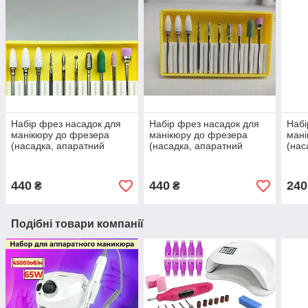
Набір фрез насадок для
Набір фрез насадок для
Набі
манікюру до фрезера
манікюру до фрезера
мані
(насадка, апаратний
(насадка, апаратний
(нас
манікюр, нарощування,
манікюр, нарощування,
мані
корекція нігтів)
корекція нігтів)
корек
440
440
240
₴
₴
Подібні товари компанії