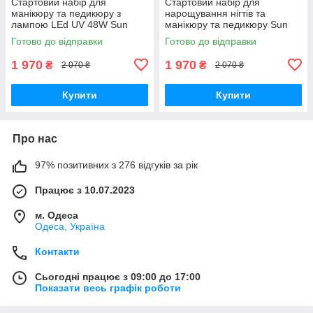
Стартовий набір для
Стартовий набір для
манікюру та педикюру з
нарощування нігтів та
лампою LEd UV 48W Sun
манікюру та педикюру Sun
One фрезою zs 601 65W
one фрезер zs-601 858-2а
Готово до відправки
Готово до відправки
витяжкою та гель лаком
база топ гель лаки
1 970
1 970
₴
₴
2 070 ₴
2 070 ₴
Купити
Купити
Про нас
97% позитивних з 276 відгуків за рік
Працює з 10.07.2023
м. Одеса
Одеса, Україна
Контакти
Сьогодні працює з 09:00 до 17:00
Показати весь графік роботи