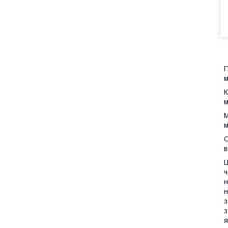
П
м
К
м
М
м
О
в
Ц
ч
н
н
з
з
я