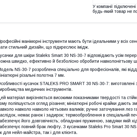
У компанії підключені
будь-який товар не п
рофесійні манікюрні інструменти мають бути ідеальними у всіх сен
ати стильний дизайн, що підкреслює імідж.
усачки для шкіри Staleks Smart 30 NS-30-7 відповідають усім пере
ожна швидко, ефективно й безболісно обробити навколонігтьову шк
одель NS-30-7 розроблена спеціально для професіоналів, які відд
ініатюрні різальні полотна 7 мм.
собливості кусачок STALEKS PRO SMART 30 NS-30-7: виготовлені з т
иробництва медичних інструментів.
ей матеріал вирізняється високими показниками твердості та стійко
ому поліпшується огляд різання; мініатюрні робочі крайки дають зм
авколо навколо навколо нігтьових валиків; ручне заточування лез г
аслідок, немає ранок і задирок; термооброблення в спеціальній печі
абезпечує його довговічність; обладнані пружиною, завдяки якій хід
абезпечує повний брак люфту. З кусачками Staleks Pro Smart 30 N
к для нейл-майстра, так і для клієнта.