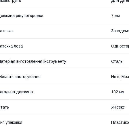
ікова група
Для діте
овжина ріжучої кромки
7 мм
аточка
Заводськ
аточка леза
Односто
атеріал виготовлення інструменту
Сталь
бласть застосування
Нігті, Мо
агальна довжина
102 мм
тать
Унісекс
ип упаковки
Пластико