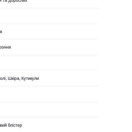
й та дорослих
а
роння
золі, Шкіра, Кутикули
вий блістер