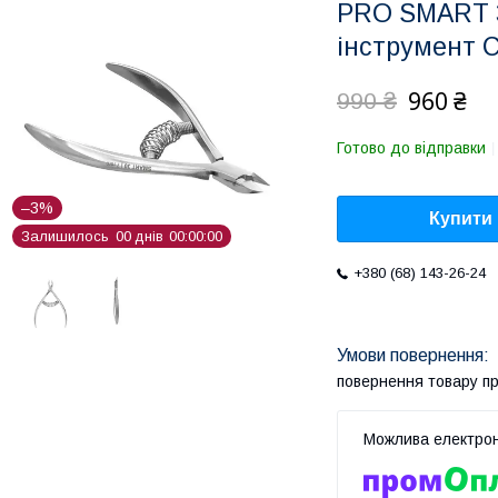
PRO SMART 3
інструмент 
960 ₴
990 ₴
Готово до відправки
–3%
Купити
Залишилось
0
0
днів
0
0
0
0
0
0
+380 (68) 143-26-24
повернення товару п