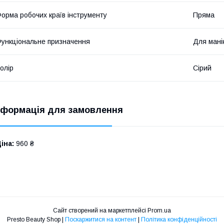
орма робочих країв інструменту
Пряма
ункціональне призначення
Для мані
олір
Сірий
нформація для замовлення
іна:
960 ₴
Сайт створений на маркетплейсі
Prom.ua
Presto Beauty Shop |
Поскаржитися на контент
|
Політика конфіденційності