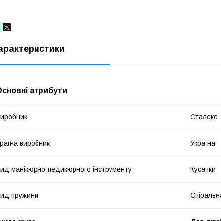
арактеристики
Основні атрибути
иробник
Сталекс
раїна виробник
Україна
ид манікюрно-педикюрного інструменту
Кусачки
ид пружини
Спіральн