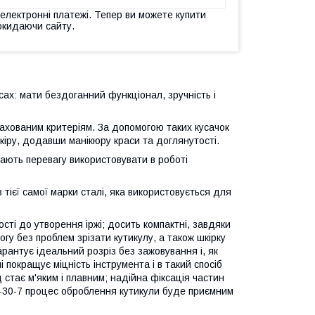
 електронні платежі. Тепер ви можете купити
окидаючи сайту.
сах: мати бездоганний функціонал, зручність і
рахованим критеріям. За допомогою таких кусачок
іру, додавши манікюру краси та доглянутості.
ають перевагу використовувати в роботі
ієї самої марки сталі, яка використовується для
сті до утворення іржі; досить компактні, завдяки
огу без проблем зрізати кутикулу, а також шкірку
арантує ідеальний розріз без зажовування і, як
 покращує міцність інструмента і в такий спосіб
 стає м'яким і плавним; надійна фіксація частин
S-30-7 процес оброблення кутикули буде приємним