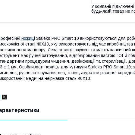
У компанії підключені
будь-який товар не п
рофесійні
ножиці
Staleks PRO Smart 10 використовуються для робо
исокоякісної сталі 40Х13, яку використовують під час виробництва
ас виконання манікюру. Леза ножиць звужені та мають класичний в
нструмент має ручне заточування, відполірований пастою ГОЇ й по
тандартним процедурам чищення, дезінфекції та стерилізації. До
3 ± 1 мм. Особливості ножиць для кутикули Staleks PRO Smart 10: з
игин лез; ручне заточування лез; точне, акуратне різання; середній 
икористанні; медична неіржавка сталь 40Х13.
арактеристики