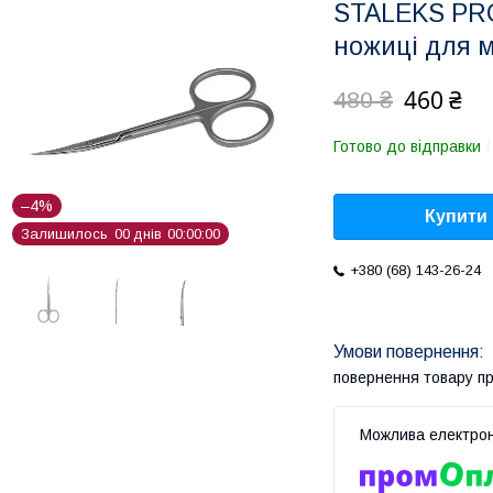
STALEKS PRO
ножиці для 
460 ₴
480 ₴
Готово до відправки
–4%
Купити
Залишилось
0
0
днів
0
0
0
0
0
0
+380 (68) 143-26-24
повернення товару п