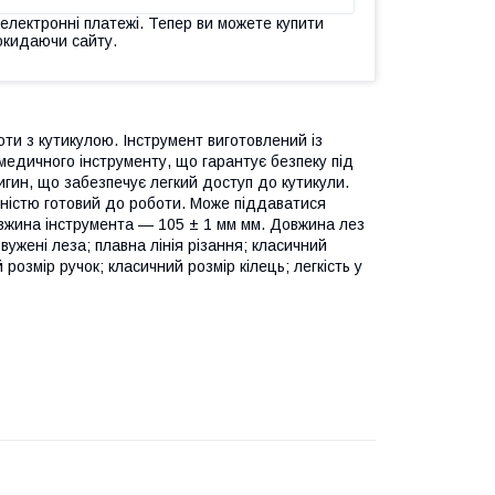
 електронні платежі. Тепер ви можете купити
окидаючи сайту.
ти з кутикулою. Інструмент виготовлений із
 медичного інструменту, що гарантує безпеку під
игин, що забезпечує легкий доступ до кутикули.
вністю готовий до роботи. Може піддаватися
вжина інструмента — 105 ± 1 мм мм. Довжина лез
вужені леза; плавна лінія різання; класичний
розмір ручок; класичний розмір кілець; легкість у