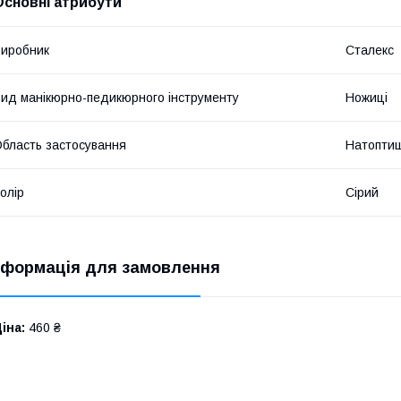
Основні атрибути
иробник
Сталекс
ид манікюрно-педикюрного інструменту
Ножиці
бласть застосування
Натоптиш
олір
Сірий
нформація для замовлення
іна:
460 ₴