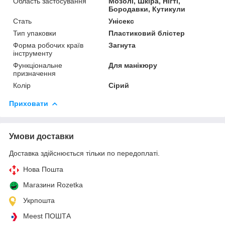
Область застосування
Мозолі, Шкіра, Нігті,
Бородавки, Кутикули
Стать
Унісекс
Тип упаковки
Пластиковий блістер
Форма робочих країв
Загнута
інструменту
Функціональне
Для манікюру
призначення
Колір
Сірий
Приховати
Умови доставки
Доставка здійснюється тільки по передоплаті.
Нова Пошта
Магазини Rozetka
Укрпошта
Meest ПОШТА