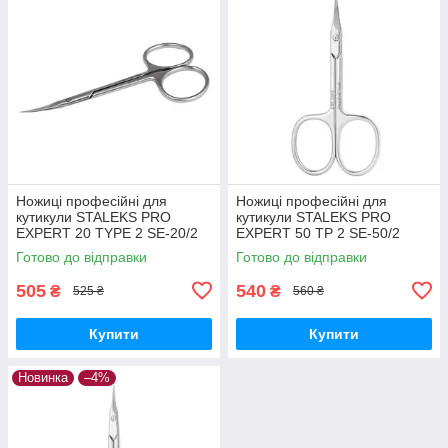
Ножиці професійні для
Ножиці професійні для
кутикули STALEKS PRO
кутикули STALEKS PRO
EXPERT 20 TYPE 2 SE-20/2
EXPERT 50 TP 2 SE-50/2
манікюрні для шкіри Сталекс
Ножиці для нігтів манікюрні
Готово до відправки
Готово до відправки
Сталекс
505
540
₴
₴
525 ₴
560 ₴
Купити
Купити
Новинка
–4%