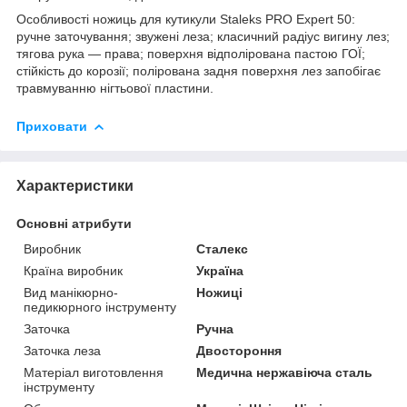
Особливості ножиць для кутикули Staleks PRO Expert 50:
ручне заточування; звужені леза; класичний радіус вигину лез;
тягова рука — права; поверхня відполірована пастою ГОЇ;
стійкість до корозії; полірована задня поверхня лез запобігає
травмуванню нігтьової пластини.
Приховати
Характеристики
Основні атрибути
Виробник
Сталекс
Країна виробник
Україна
Вид манікюрно-
Ножиці
педикюрного інструменту
Заточка
Ручна
Заточка леза
Двостороння
Матеріал виготовлення
Медична нержавіюча сталь
інструменту