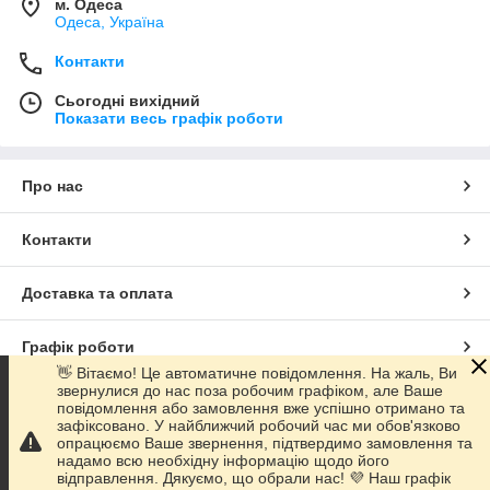
м. Одеса
Одеса, Україна
Контакти
Сьогодні вихідний
Показати весь графік роботи
Про нас
Контакти
Доставка та оплата
Графік роботи
👋 Вітаємо! Це автоматичне повідомлення. На жаль, Ви
звернулися до нас поза робочим графіком, але Ваше
Повна версія сайту
повідомлення або замовлення вже успішно отримано та
зафіксовано. У найближчий робочий час ми обов'язково
опрацюємо Ваше звернення, підтвердимо замовлення та
Сайт створено на маркетплейсі
Prom.ua
надамо всю необхідну інформацію щодо його
відправлення. Дякуємо, що обрали нас! 💜 Наш графік