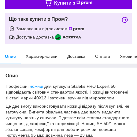
Купити з
Що таке купити з Пром?
Замовлення під захистом
Доступна доставка
Опис
Характеристики
Доставка
Оплата
Умови п
Опис
Професійні
ножиці
для кутикули Staleks PRO Expert 50
відповідають світовим стандартом якості. Ножиці виготовлені
зі сталі марки 40Х13 і заточені вручну під мікроскопом.
Це дає змогу використовувати ножиці відразу після купівлі, не
заточуючи. Вигнута різальна частина дає змогу видалити
кутикулу навіть у синусах. Підлягає всім етапам стандартного
чищення, дезінфекції та стерилізації. Ножиці SE-50/1 мають
збалансовані, комфортні для роботи розміри: довжина
інструмента 95 мм; довжина леза — 23 мм.