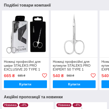
Подібні товари компанії
Ножиці професійні для
Ножиці професійні для
Ножи
шкіри STALEKS PRO
кутикули STALEKS PRO
кут
EXCLUSIVE 20 TYPE 1
EXPERT 50 TYPE 1
EXPE
MAGNOLIA SX-20/1 для
SE50/1 манікюрний
Ножи
665
540
540
₴
₴
685 ₴
560 ₴
манікюру для кутикули
інструмент Сталекс
мані
Купити
Купити
Акційні пропозиції та новинки
Новинка
–4%
Новинка
–4%