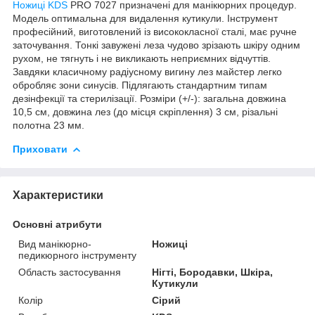
Ножиці KDS
PRO 7027 призначені для манікюрних процедур.
Модель оптимальна для видалення кутикули. Інструмент
професійний, виготовлений із висококласної сталі, має ручне
заточування. Тонкі завужені леза чудово зрізають шкіру одним
рухом, не тягнуть і не викликають неприємних відчуттів.
Завдяки класичному радіусному вигину лез майстер легко
обробляє зони синусів. Підлягають стандартним типам
дезінфекції та стерилізації. Розміри (+/-): загальна довжина
10,5 см, довжина лез (до місця скріплення) 3 см, різальні
полотна 23 мм.
Приховати
Характеристики
Основні атрибути
Вид манікюрно-
Ножиці
педикюрного інструменту
Область застосування
Нігті, Бородавки, Шкіра,
Кутикули
Колір
Сірий