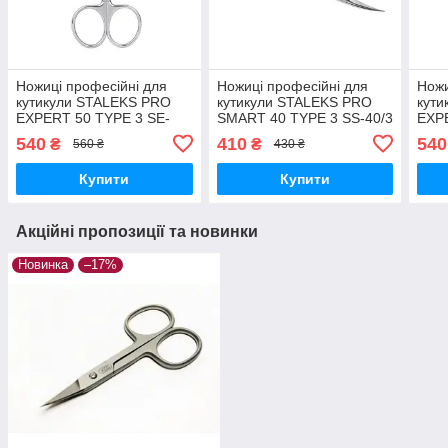
Ножиці професійні для
Ножиці професійні для
Ножи
кутикули STALEKS PRO
кутикули STALEKS PRO
кут
EXPERT 50 TYPE 3 SE-
SMART 40 TYPE 3 SS-40/3
EXP
50/3 ножиці манікюрні
ножиці для манікюру
SE50
540
410
540
₴
₴
560 ₴
430 ₴
Сталекс для шкіри
інст
Купити
Купити
Акційні пропозиції та новинки
Новинка
–17%