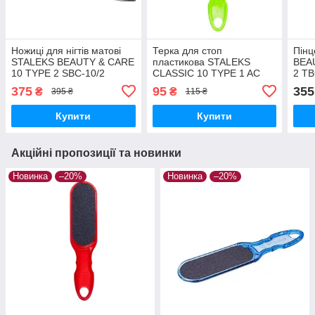
Ножиці для нігтів матові
Терка для стоп
Пінц
STALEKS BEAUTY & CARE
пластикова STALEKS
BEA
10 TYPE 2 SBC-10/2
CLASSIC 10 TYPE 1 AC
2 TB
манікюрні, для шкіри
10-1 терка для педікюру
бров
375
95
355
₴
₴
395 ₴
115 ₴
інструмент Сталекс
для п'яток
інст
Купити
Купити
Акційні пропозиції та новинки
Новинка
–20%
Новинка
–20%