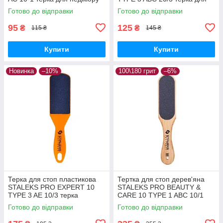
для п'яток
педикюру
Готово до відправки
Готово до відправки
95
125
₴
₴
115 ₴
145 ₴
Купити
Купити
Новинка
–10%
100\180 грит
–6%
Терка для стоп пластикова
Тертка для стоп дерев'яна
STALEKS PRO EXPERT 10
STALEKS PRO BEAUTY &
TYPE 3 AE 10/3 терка
CARE 10 TYPE 1 ABC 10/1
педикюрна інструмент
терка для педикюру для п'ят
Готово до відправки
Готово до відправки
Сталекс
Сталекс