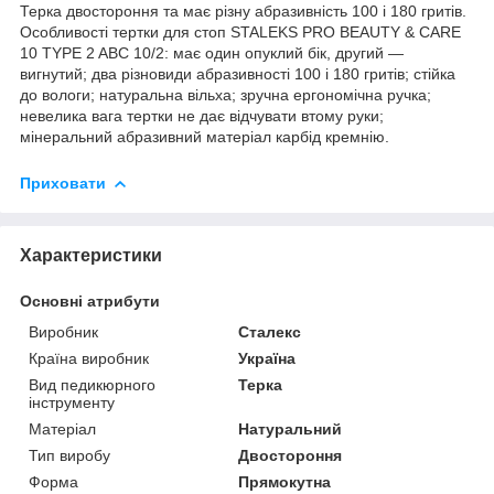
Терка двостороння та має різну абразивність 100 і 180 гритів.
Особливості тертки для стоп STALEKS PRO BEAUTY & CARE
10 TYPE 2 ABC 10/2: має один опуклий бік, другий —
вигнутий; два різновиди абразивності 100 і 180 гритів; стійка
до вологи; натуральна вільха; зручна ергономічна ручка;
невелика вага тертки не дає відчувати втому руки;
мінеральний абразивний матеріал карбід кремнію.
Приховати
Характеристики
Основні атрибути
Виробник
Сталекс
Країна виробник
Україна
Вид педикюрного
Терка
інструменту
Матеріал
Натуральний
Тип виробу
Двостороння
Форма
Прямокутна