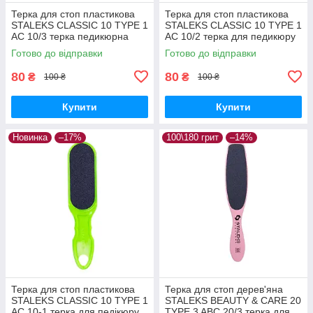
Терка для стоп пластикова
Терка для стоп пластикова
STALEKS CLASSIC 10 TYPE 1
STALEKS CLASSIC 10 TYPE 1
AC 10/3 терка педикюрна
AC 10/2 терка для педикюру
інструмент Сталекс
для п'ят інструмент Сталекс
Готово до відправки
Готово до відправки
80
80
₴
₴
100 ₴
100 ₴
Купити
Купити
Новинка
–17%
100\180 грит
–14%
Терка для стоп пластикова
Терка для стоп дерев'яна
STALEKS CLASSIC 10 TYPE 1
STALEKS BEAUTY & CARE 20
AC 10-1 терка для педікюру
TYPE 3 ABC 20/3 терка для