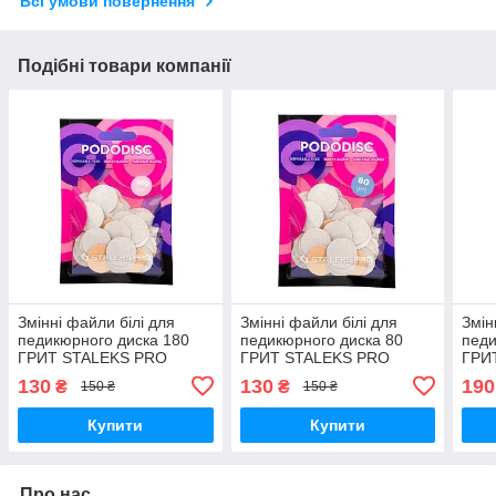
Всі умови повернення
Подібні товари компанії
Змінні файли білі для
Змінні файли білі для
Змін
педикюрного диска 180
педикюрного диска 80
педи
ГРИТ STALEKS PRO
ГРИТ STALEKS PRO
ГРИ
PODODISC M 50 ШТ PDF-
PODODISC M 50 ШТ PDF-
POD
130
130
190
₴
₴
150 ₴
150 ₴
20-180W для педікюру
20-80W для педікюру
20-1
запаски
Купити
Купити
Про нас