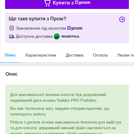
Купити з
Що таке купити з Пром?
Замовлення під захистом
Доступна доставка
Опис
Характеристики
Доставка
Оплата
Умови п
Опис
Для максимальної безпеки клієнтів був розроблений
педикюрний диск-основа Staleks PRO Pododisc.
Він має полегшену вагу завдяки отворам-краплям, що
полегшують роботу.
Робота з диском основа максимально безпечна для майстра
та для клієнта: абразивний змінний файл наклеюється на
основу, виконується педикюр і файл утилізується.