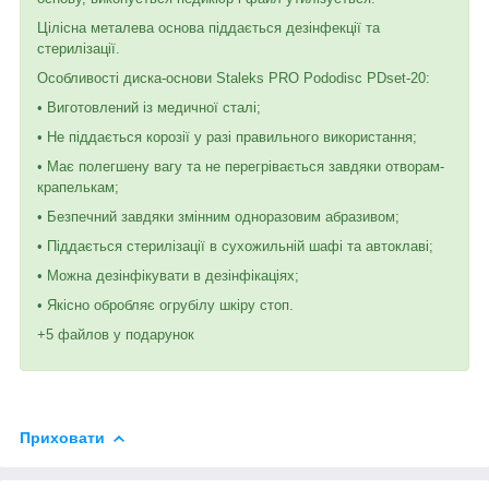
Цілісна металева основа піддається дезінфекції та
стерилізації.
Особливості диска-основи Staleks PRO Pododisc PDset-20:
• Виготовлений із медичної сталі;
• Не піддається корозії у разі правильного використання;
• Має полегшену вагу та не перегрівається завдяки отворам-
крапелькам;
• Безпечний завдяки змінним одноразовим абразивом;
• Піддається стерилізації в сухожильній шафі та автоклаві;
• Можна дезінфікувати в дезінфікаціях;
• Якісно обробляє огрубілу шкіру стоп.
+5 файлов у подарунок
Приховати