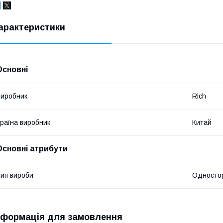
арактеристики
Основні
иробник
Rich
раїна виробник
Китай
Основні атрибути
ип вироби
Односто
нформація для замовлення