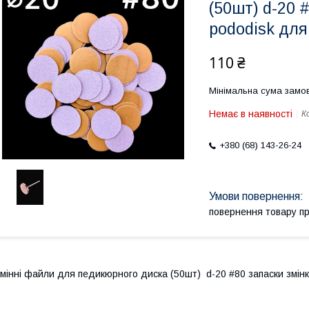
(50шт) d-20 
pododisk дл
110 ₴
Мінімальна сума замов
Немає в наявності
К
+380 (68) 143-26-24
повернення товару п
мінні файли для педикюрного диска (50шт) d-20 #80 запаски змін