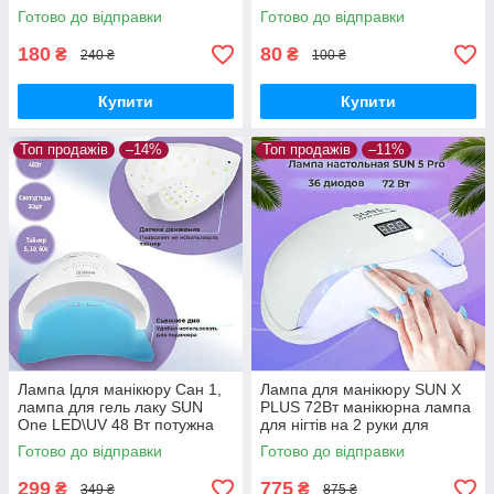
Вт LED
Вт LED
Готово до відправки
Готово до відправки
180
80
₴
₴
240 ₴
100 ₴
Купити
Купити
Топ продажів
–14%
Топ продажів
–11%
Лампа lдля манікюру Сан 1,
Лампа для манікюру SUN X
лампа для гель лаку SUN
PLUS 72Вт манікюрна лампа
One LED\UV 48 Вт потужна
для нігтів на 2 руки для
манікюрна лампа
педикюру Led/Uv сушарка
Готово до відправки
Готово до відправки
для гель лаку
299
775
₴
₴
349 ₴
875 ₴