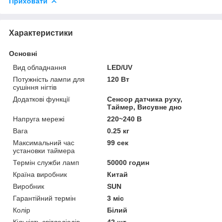
Приховати
Характеристики
Основні
Вид обладнання
LED/UV
Потужність лампи для
120 Вт
сушіння нігтів
Додаткові функції
Сенсор датчика руху,
Таймер, Висувне дно
Напруга мережі
220~240 В
Вага
0.25 кг
Максимальний час
99 сек
установки таймера
Термін служби ламп
50000 годин
Країна виробник
Китай
Виробник
SUN
Гарантійний термін
3 міс
Колір
Білий
Кількість світлодіодів
42 шт.