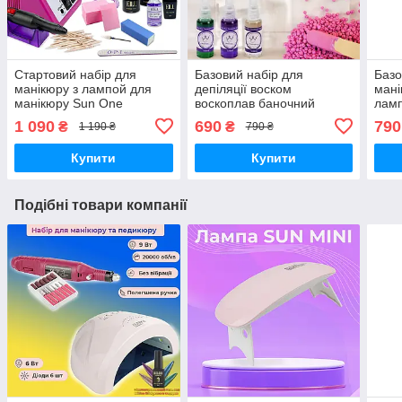
Стартовий набір для
Базовий набір для
Базо
манікюру з лампой для
депіляції воском
мані
манікюру Sun One
воскоплав баночний
ламп
Фрезою Lina mercedes
100Вт PRO WAX олія
One 
1 090
690
790
₴
₴
1 190 ₴
790 ₴
20000 база топ та гель
спрей шпателі папір віск
топ 
лаки milano
500гр гранули
Купити
Купити
Подібні товари компанії