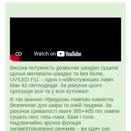
Висока потужність дозволяє швидко сушити
щільні матеріали швидко та без болю.
UV/LED F11 – одна з найпотужніших ламп.
Має 42 світлодіоди. За рахунок цього
просушує все та у всіх куточках!
Є так званою гібридною лампою повністю
безпечною для шкіри та очей людини. За
рахунок тривалості хвилі 365+405 nm лампи
сушать гелі, гель-лаки, бази і топи.
Надзвичайно зручна функція
запам'ятовування режимів – ви один раз