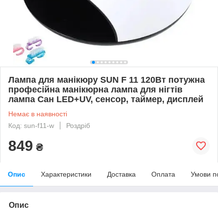
Лампа для манікюру SUN F 11 120Вт потужна
професійна манікюрна лампа для нігтів
лампа Сан LED+UV, сенсор, таймер, дисплей
Немає в наявності
Код: sun-f11-w
Роздріб
849
₴
Опис
Характеристики
Доставка
Оплата
Умови п
Опис