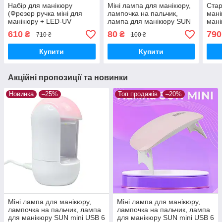
Набір для манікюру
Міні лампа для манікюру,
Стар
(Фрезер ручка міні для
лампочка на пальчик,
мані
манікюру + LED-UV
лампа для манікюру SUN
мані
манікюрна лампа SunOne
mini USB 6 Вт LED
Фрез
610
80
790
₴
₴
710 ₴
100 ₴
48Вт) з лаком у подарунок
база
Купити
Купити
Акційні пропозиції та новинки
Новинка
–25%
Топ продажів
–20%
Міні лампа для манікюру,
Міні лампа для манікюру,
лампочка на пальчик, лампа
лампочка на пальчик, лампа
для манікюру SUN mini USB 6
для манікюру SUN mini USB 6