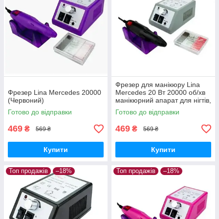
Фрезер для манікюру Lina
Фрезер Lina Mercedes 20000
Mercedes 20 Вт 20000 об/хв
(Червоний)
манікюрний апарат для нігтів,
машинка для лаку Ліна
Готово до відправки
Готово до відправки
469
469
₴
₴
569 ₴
569 ₴
Купити
Купити
Топ продажів
–18%
Топ продажів
–18%