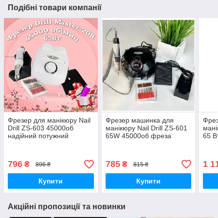
Подібні товари компанії
Фрезер для манікюру Nail
Фрезер машинка для
Фре
Drill ZS-603 45000об
манікюру Nail Drill ZS-601
мані
надійний потужний
65W 45000об фреза
65 В
професійний манікюрний
манікюрна апарат для
PROF
фрейзер DM 208
нігтів шліфування лаку
zs 6
насадки фрези
фре
796
785
1 1
₴
₴
896 ₴
815 ₴
Купити
Купити
Акційні пропозиції та новинки