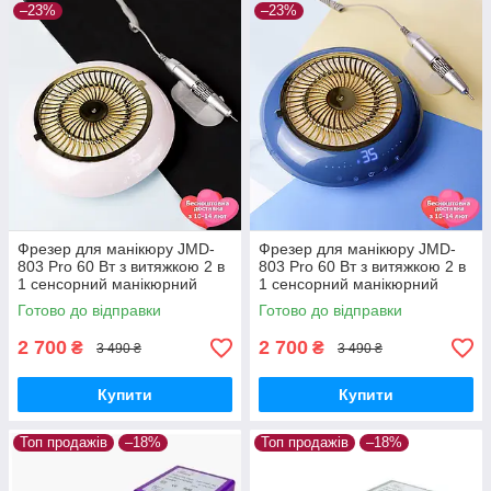
–23%
–23%
Фрезер для манікюру JMD-
Фрезер для манікюру JMD-
803 Pro 60 Вт з витяжкою 2 в
803 Pro 60 Вт з витяжкою 2 в
1 сенсорний манікюрний
1 сенсорний манікюрний
апарат для зняття гель лаку з
апарат для зняття гель лаку з
Готово до відправки
Готово до відправки
фрезами
фрезами
2 700
2 700
₴
₴
3 490 ₴
3 490 ₴
Купити
Купити
Топ продажів
–18%
Топ продажів
–18%