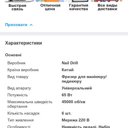
Приховати
Характеристики
Основні
Виробник
Nail Drill
Країна виробник
Китай
Вид товару
Фрезер для манікюру/
педикюру
Вид апарату
Універсальний
Потужність
65 Вт
Максимальна швидкість
45000 об/хв
обертання
Кількість насадок
6 шт.
Тип живлення
Мережа 220 В
Особливості
Наявність педалі, Набір