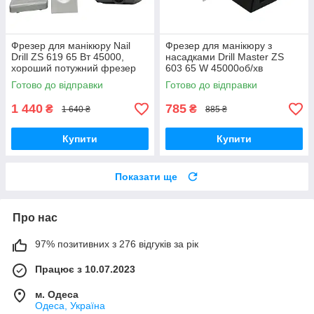
Фрезер для манікюру Nail
Фрезер для манікюру з
Drill ZS 619 65 Вт 45000,
насадками Drill Master ZS
хороший потужний фрезер
603 65 W 45000об/хв
апарат машинка для
машинка для нігтів
Готово до відправки
Готово до відправки
манікюру
шліфування лаку фрези
1 440
785
₴
₴
1 640 ₴
885 ₴
Купити
Купити
Показати ще
Про нас
97% позитивних з 276 відгуків за рік
Працює з 10.07.2023
м. Одеса
Одеса, Україна