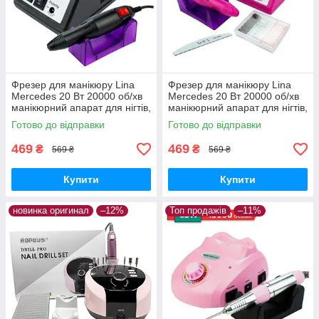
Фрезер для манікюру Lina
Фрезер для манікюру Lina
Mercedes 20 Вт 20000 об/хв
Mercedes 20 Вт 20000 об/хв
манікюрний апарат для нігтів,
манікюрний апарат для нігтів,
машинка для лаку Ліна
машинка для лаку Ліна
Готово до відправки
Готово до відправки
469
469
₴
₴
569 ₴
569 ₴
Купити
Купити
новинка оригинал
–12%
Топ продажів
–11%