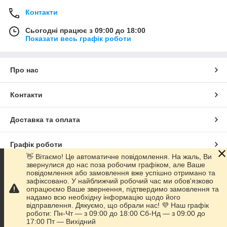
Контакти
Сьогодні працює з 09:00 до 18:00
Показати весь графік роботи
Про нас
Контакти
Доставка та оплата
Графік роботи
👋 Вітаємо! Це автоматичне повідомлення. На жаль, Ви
звернулися до нас поза робочим графіком, але Ваше
Повна версія сайту
повідомлення або замовлення вже успішно отримано та
зафіксовано. У найближчий робочий час ми обов'язково
опрацюємо Ваше звернення, підтвердимо замовлення та
Сайт створено на маркетплейсі
Prom.ua
надамо всю необхідну інформацію щодо його
відправлення. Дякуємо, що обрали нас! 💜 Наш графік
роботи: Пн-Чт — з 09:00 до 18:00 Сб-Нд — з 09:00 до
Політика конфіденційності
17:00 Пт — Вихідний