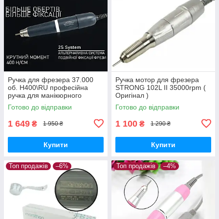
Ручка для фрезера 37.000
Ручка мотор для фрезера
об. H400\RU професійна
STRONG 102L II 35000rpm (
ручка для манікюрного
Оригінал )
апарату Strong, змінна ручка
Готово до відправки
Готово до відправки
1 649
1 100
₴
₴
1 950 ₴
1 290 ₴
Купити
Купити
Топ продажів
–6%
Топ продажів
–4%