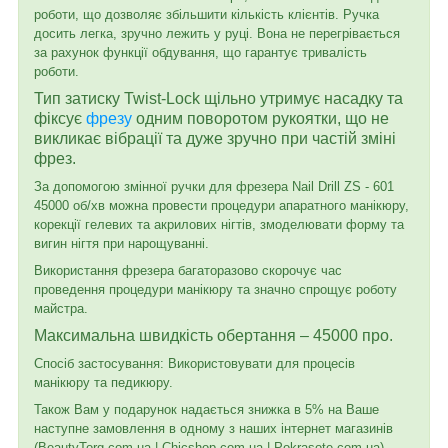
роботи, що дозволяє збільшити кількість клієнтів. Ручка
досить легка, зручно лежить у руці. Вона не перегрівається
за рахунок функції обдування, що гарантує тривалість
роботи.
Тип затиску Twist-Lock щільно утримує насадку та
фіксує
фрезу
одним поворотом рукоятки, що не
викликає вібрації та дуже зручно при частій зміні
фрез.
За допомогою змінної ручки для фрезера Nail Drill ZS - 601
45000 об/хв можна провести процедури апаратного манікюру,
корекції гелевих та акрилових нігтів, змоделювати форму та
вигин нігтя при нарощуванні.
Використання фрезера багаторазово скорочує час
проведення процедури манікюру та значно спрощує роботу
майстра.
Максимальна швидкість обертання – 45000 про.
Спосіб застосування: Використовувати для процесів
манікюру та педикюру.
Також Вам у подарунок надається знижка в 5% на Ваше
наступне замовлення в одному з наших інтернет магазинів
(BeautyTorg.com.ua | Chicshop.com.ua | Pokrasote.com.ua)