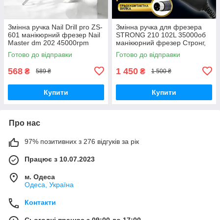
Змінна ручка Nail Drill pro ZS-
Змінна ручка для фрезера
601 манікюрний фрезер Nail
STRONG 210 102L 35000об
Master dm 202 45000rpm
манікюрний фрезер Стронг,
ручка до фрезера
ручка двигун запасна для
Готово до відправки
Готово до відправки
манікюру, для машинки
фрейзера
568
1 450
₴
₴
589 ₴
1 500 ₴
Купити
Купити
Про нас
97% позитивних з 276 відгуків за рік
Працює з 10.07.2023
м. Одеса
Одеса, Україна
Контакти
Сьогодні працює з 09:00 до 17:00