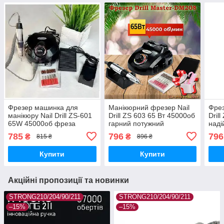
Фрезер машинка для
Манікюрний фрезер Nail
Фрез
манікюру Nail Drill ZS-601
Drill ZS 603 65 Вт 45000об
Dril
65W 45000об фреза
гарний потужний
наді
манікюрна апарат для
професійний фрезер для
проф
785
796
796
₴
₴
815 ₴
896 ₴
нігтів шліфування лаку
нігтів DM 208
фре
насадки фрези
Купити
Купити
Акційні пропозиції та новинки
STRONG210/204/90/211
STRONG210/204/90/211
–15%
–15%