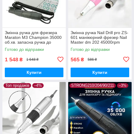
Змінна ручка для фрезера
Змінна ручка Nail Drill pro ZS-
Maraton M3 Champion 35000
601 манікюрний фрезер Nail
об.хв. запасна ручка до
Master dm 202 45000rpm
фрезера Маратон М3
ручка до фрезера
Готово до відправки
Готово до відправки
Марафон кінцевик до
фрезера
1 548
565
₴
₴
1 648 ₴
586 ₴
Купити
Купити
Топ продажів
–4%
STRONG210/204/90/211
–3%