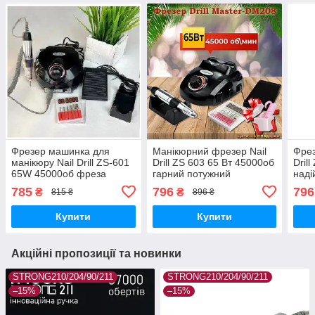
Фрезер машинка для
Манікюрний фрезер Nail
Фрез
манікюру Nail Drill ZS-601
Drill ZS 603 65 Вт 45000об
Dril
65W 45000об фреза
гарний потужний
наді
манікюрна апарат для
професійний фрезер для
проф
785
796
796
₴
₴
815 ₴
896 ₴
нігтів шліфування лаку
нігтів DM 208
фре
насадки фрези
Купити
Купити
Акційні пропозиції та новинки
STRONG210/204/90/211
STRONG210/204/90/211
–15%
–15%