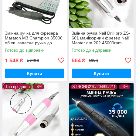
Змінна ручка для фрезера
Змінна ручка Nail Drill pro ZS-
Maraton M3 Champion 35000
601 манікюрний фрезер Nail
об.хв. запасна ручка до
Master dm 202 45000rpm
фрезера Маратон М3
ручка до фрезера
Готово до відправки
Готово до відправки
Марафон кінцевик до
фрезера
1 548
564
₴
₴
1 648 ₴
585 ₴
Купити
Купити
Топ продажів
–4%
STRONG210/204/90/211
–3%