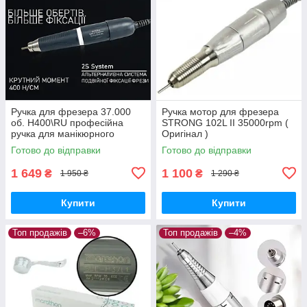
Ручка для фрезера 37.000
Ручка мотор для фрезера
об. H400\RU професійна
STRONG 102L II 35000rpm (
ручка для манікюрного
Оригінал )
апарату Strong, змінна ручка
Готово до відправки
Готово до відправки
1 649
1 100
₴
₴
1 950 ₴
1 290 ₴
Купити
Купити
Топ продажів
–6%
Топ продажів
–4%