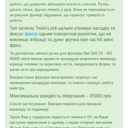
роботи, що дозволяє збільшити кількість клієнтів. Ручка
досить легка, зручно лежить у руці. Вона не перегрівається
за рахунок функції обдування, що гарантує тривалість
роботи.
Тип затиску Twist-Lock щільно утримує насадку та
фіксує
фрезу
одним поворотом рукоятки, що не
викликає вібрації та дуже зручно при частій зміні
фрез.
За допомогою змінної ручки для фрезера Nail Drill ZS - 601
45000 об/хв можна провести процедури апаратного манікюру,
корекції гелевих та акрилових нігтів, змоделювати форму та
вигин нігтя при нарощуванні.
Використання фрезера багаторазово скорочує час
проведення процедури манікюру та значно спрощує роботу
майстра.
Максимальна швидкість обертання – 45000 про.
Спосіб застосування: Використовувати для процесів
манікюру та педикюру.
Також Вам у подарунок надається знижка в 5% на Ваше
наступне замовлення в одному з наших інтернет магазинів
(BeautyTorg.com.ua | Chicshop.com.ua | Pokrasote.com.ua)