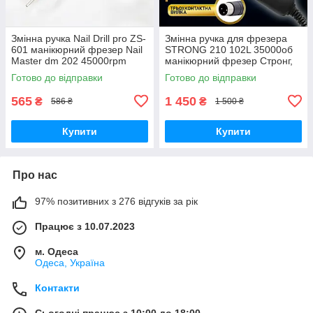
Змінна ручка Nail Drill pro ZS-
Змінна ручка для фрезера
601 манікюрний фрезер Nail
STRONG 210 102L 35000об
Master dm 202 45000rpm
манікюрний фрезер Стронг,
ручка до фрезера
ручка двигун запасна для
Готово до відправки
Готово до відправки
манікюру, для машинки
фрейзера
565
1 450
₴
₴
586 ₴
1 500 ₴
Купити
Купити
Про нас
97% позитивних з 276 відгуків за рік
Працює з 10.07.2023
м. Одеса
Одеса, Україна
Контакти
Сьогодні працює з 10:00 до 18:00