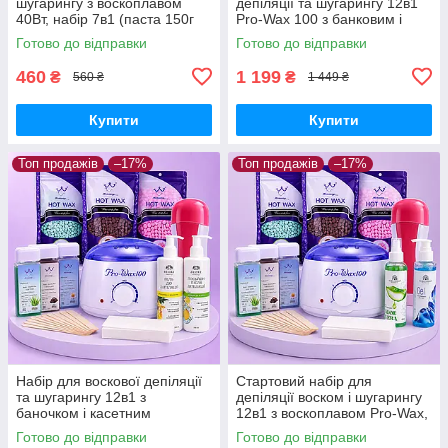
шугарингу з воскоплавом
депіляції та шугарингу 12в1
40Вт, набір 7в1 (паста 150г
Pro-Wax 100 з банковим і
3шт, смужки 100шт, засоби
касетним воскоплавом,
Готово до відправки
Готово до відправки
100мл)
воском, пастою й засобами
460
1 199
₴
₴
560 ₴
1 449 ₴
Купити
Купити
Топ продажів
–17%
Топ продажів
–17%
Набір для воскової депіляції
Стартовий набір для
та шугарингу 12в1 з
депіляції воском і шугарингу
баночком і касетним
12в1 з воскоплавом Pro-Wax,
воскоплавом Pro-Wax 100,
касетний 40 Вт, віск 300 г,
Готово до відправки
Готово до відправки
віск, цукрова паста, засоби
паста 450 г, засоби