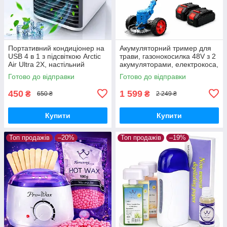
Портативний кондиціонер на
Акумуляторний тример для
USB 4 в 1 з підсвіткою Arctic
трави, газонокосилка 48V з 2
Air Ultra 2X, настільний
акумуляторами, електрокоса,
мінікондиціонер
Krafftec комплект ножів і
Готово до відправки
Готово до відправки
диска
450
1 599
₴
₴
650 ₴
2 249 ₴
Купити
Купити
Топ продажів
–20%
Топ продажів
–19%