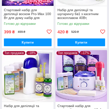
Стартовий набір для
Набір для депіляції та
депіляції воском Pro-Wax 100
шугарингу 6в1 з касетним
Вт для дому набір для
воскоплавом 40Вт,
видалення волосся з воском
паперовими смужками
Готово до відправки
Готово до відправки
100 г і шпателями
100шт, олією після депіляції
100мл та пасти
399
420
₴
₴
499 ₴
520 ₴
Купити
Купити
Топ продажів
–18%
Топ продажів
–17%
Набір для депіляції та
Стартовий набір для