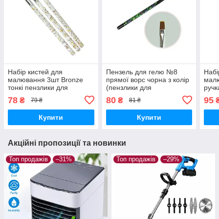
Набір кистей для
Пензель для гелю №8
Набі
малювання 3шт Bronze
прямої ворс чорна з колір
малю
тонкі пензлики для
(пензлики для
ручк
малювання манікюрні
малювання, пензлики для
малю
78
80
95
₴
₴
79 ₴
81 ₴
пензлики для
моделювання, манікюрні)
моде
моделювання
Купити
Купити
Акційні пропозиції та новинки
Топ продажів
–31%
Топ продажів
–29%