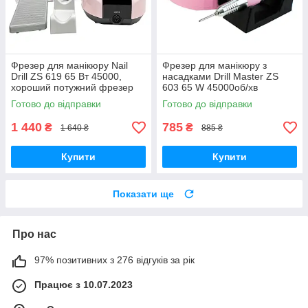
Фрезер для манікюру Nail
Фрезер для манікюру з
Drill ZS 619 65 Вт 45000,
насадками Drill Master ZS
хороший потужний фрезер
603 65 W 45000об/хв
апарат машинка для
машинка для нігтів
Готово до відправки
Готово до відправки
манікюру
шліфування лаку фрези
1 440
785
₴
₴
1 640 ₴
885 ₴
Купити
Купити
Показати ще
Про нас
97% позитивних з 276 відгуків за рік
Працює з 10.07.2023