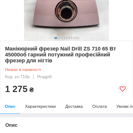
Манікюрний фрезер Nail Drill ZS 710 65 Вт
45000об гарний потужний професійний
фрезер для нігтів
Немає в наявності
Код: zs-710p
Роздріб
1 275
₴
Опис
Характеристики
Доставка
Оплата
Умови п
Опис