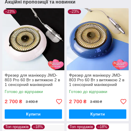
Акційні пропозиції та новинки
–23%
–23%
Фрезер для манікюру JMD-
Фрезер для манікюру JMD-
803 Pro 60 Вт з витяжкою 2 в
803 Pro 60 Вт з витяжкою 2 в
1 сенсорний манікюрний
1 сенсорний манікюрний
апарат для зняття гель лаку з
апарат для зняття гель лаку з
Готово до відправки
Готово до відправки
фрезами
фрезами
2 700
2 700
₴
₴
3 490 ₴
3 490 ₴
Купити
Купити
Топ продажів
–18%
Топ продажів
–18%