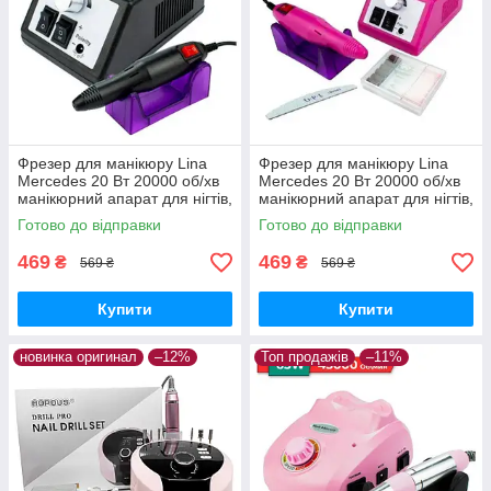
Фрезер для манікюру Lina
Фрезер для манікюру Lina
Mercedes 20 Вт 20000 об/хв
Mercedes 20 Вт 20000 об/хв
манікюрний апарат для нігтів,
манікюрний апарат для нігтів,
машинка для лаку Ліна
машинка для лаку Ліна
Готово до відправки
Готово до відправки
469
469
₴
₴
569 ₴
569 ₴
Купити
Купити
новинка оригинал
–12%
Топ продажів
–11%