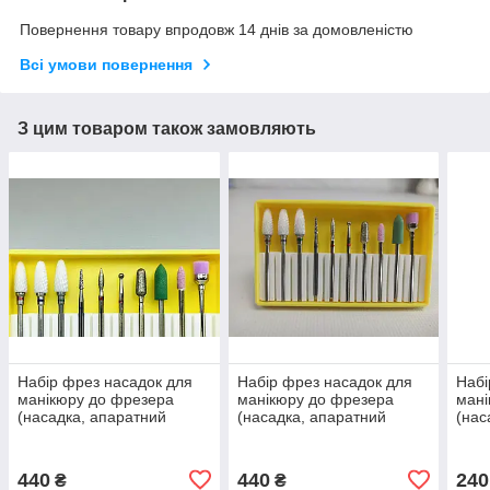
Повернення товару впродовж 14 днів за домовленістю
Всі умови повернення
З цим товаром також замовляють
Набір фрез насадок для
Набір фрез насадок для
Набі
манікюру до фрезера
манікюру до фрезера
мані
(насадка, апаратний
(насадка, апаратний
(нас
манікюр, нарощування,
манікюр, нарощування,
мані
корекція нігтів)
корекція нігтів)
корек
440
440
240
₴
₴