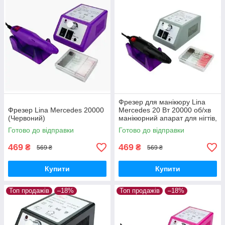
Фрезер для манікюру Lina
Фрезер Lina Mercedes 20000
Mercedes 20 Вт 20000 об/хв
(Червоний)
манікюрний апарат для нігтів,
машинка для лаку Ліна
Готово до відправки
Готово до відправки
469
469
₴
₴
569 ₴
569 ₴
Купити
Купити
Топ продажів
–18%
Топ продажів
–18%