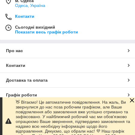
м. Одеса
Одеса, Україна
Контакти
Сьогодні вихідний
Показати весь графік роботи
Про нас
Контакти
Доставка та оплата
Графік роботи
👋 Вітаємо! Це автоматичне повідомлення. На жаль, Ви
звернулися до нас поза робочим графіком, але Ваше
Повна версія сайту
повідомлення або замовлення вже успішно отримано та
зафіксовано. У найближчий робочий час ми обов'язково
опрацюємо Ваше звернення, підтвердимо замовлення та
Сайт створено на маркетплейсі
Prom.ua
надамо всю необхідну інформацію щодо його
відправлення. Дякуємо, що обрали нас! 💜 Наш графік