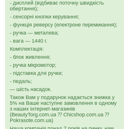
- дисплей (відбиває поточну швидкість
обертання);
- сенсорні кнопки керування;
- функція реверсу (електроне перемикання);
- ручка — металева;
- вага — 1440 г.
Комплектація:
- блок живлення;
- ручка мікромотор;
- підставка для ручки;
- педаль;
— шість насадок.
Також Вам у подарунок надається знижка у
5% на Ваше наступне замовлення в одному
з наших інтернет-магазинів
(BeautyTorg.com.ua ⁇ Chicshop.com.ua ⁇
Pokrasote.com.ua)
Наша компанія понад 7 років на ринку, нам