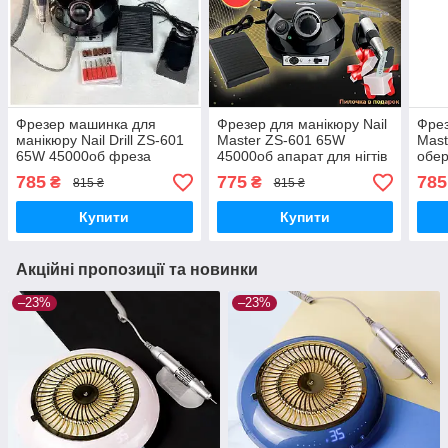
Фрезер машинка для
Фрезер для манікюру Nail
Фрез
манікюру Nail Drill ZS-601
Master ZS-601 65W
Mast
65W 45000об фреза
45000об апарат для нігтів
обер
манікюрна апарат для
машинка для шліфування
нігт
785
775
785
₴
₴
815 ₴
815 ₴
нігтів шліфування лаку
лаку насадки фрези
фре
насадки фрези
Купити
Купити
Акційні пропозиції та новинки
–23%
–23%