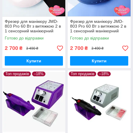
Фрезер для манікюру JMD-
Фрезер для манікюру JMD-
803 Pro 60 Вт з витяжкою 2 в
803 Pro 60 Вт з витяжкою 2 в
1 сенсорний манікюрний
1 сенсорний манікюрний
апарат для зняття гель лаку з
апарат для зняття гель лаку з
Готово до відправки
Готово до відправки
фрезами
фрезами
2 700
2 700
₴
₴
3 490 ₴
3 490 ₴
Купити
Купити
Топ продажів
–18%
Топ продажів
–18%