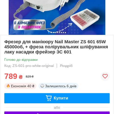
Фрезер для манікюру Nail Master ZS 601 65W
45000об, + фреза полірувальник шліфування
лаку насадки фрейзер ЗС 601
Готово до відправки
Код: ZS-601-pro-white-original
Роздріб
789
₴
829 ₴
Економія
40 ₴
Залишилось
6 днів
Купити
або