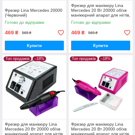
Фрезер для манікюру Lina
Фрезер Lina Mercedes 20000
Mercedes 20 Вт 20000 об/хв
(Червоний)
манікюрний апарат для нігтів,
машинка для лаку Ліна
Готово до відправки
Готово до відправки
469
469
₴
₴
569 ₴
569 ₴
Купити
Купити
Топ продажів
–18%
Топ продажів
–18%
Фрезер для манікюру Lina
Фрезер для манікюру Lina
Mercedes 20 Вт 20000 об/хв
Mercedes 20 Вт 20000 об/хв
манікюрний апарат для нігтів,
манікюрний апарат для нігтів,