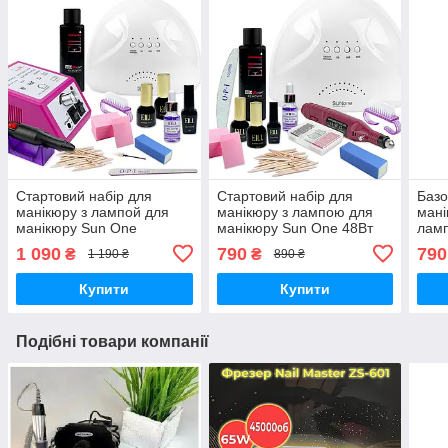
Стартовий набір для
Стартовий набір для
Базо
манікюру з лампой для
манікюру з лампою для
мані
манікюру Sun One
манікюру Sun One 48Вт
ламп
Фрезою Lina mercedes
Фрезою ручкою гель лак
One 
1 090
790
790
₴
₴
1 190 ₴
890 ₴
20000 база топ та гель
база топ milano фрейзер
топ 
лаки milano
Купити
Купити
Подібні товари компанії