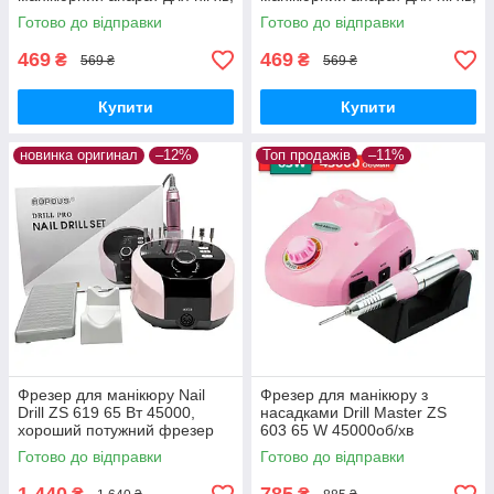
машинка для лаку Ліна
машинка для лаку Ліна
Готово до відправки
Готово до відправки
469
469
₴
₴
569 ₴
569 ₴
Купити
Купити
новинка оригинал
–12%
Топ продажів
–11%
Фрезер для манікюру Nail
Фрезер для манікюру з
Drill ZS 619 65 Вт 45000,
насадками Drill Master ZS
хороший потужний фрезер
603 65 W 45000об/хв
апарат машинка для
машинка для нігтів
Готово до відправки
Готово до відправки
манікюру
шліфування лаку фрези