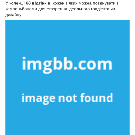
У колекції
68 відтінків
, кожен з яких можна поєднувати з
компаньйонами для створення ідеального градієнта чи
дизайну.