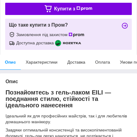
Купити з
Що таке купити з Пром?
Замовлення під захистом
Доступна доставка
Опис
Характеристики
Доставка
Оплата
Умови п
Опис
Познайомтесь з гель-лаком
EILI
—
поєднання стилю, стійкості та
ідеального нанесення
Ідеальний як для професійних майстрів, так і для любителів
домашнього манікюру.
Завдяки оптимальній консистенції та високопігментованій
формулі, гель-лак легко наноситься, не розтікається і