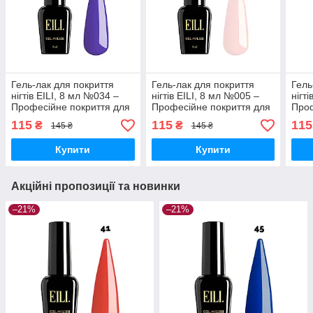
Гель-лак для покриття
Гель-лак для покриття
Гель
нігтів EILI, 8 мл №034 –
нігтів EILI, 8 мл №005 –
нігт
Професійне покриття для
Професійне покриття для
Проф
ідеального манікюру
ідеального манікюру
ідеа
115
115
115
₴
₴
145 ₴
145 ₴
Купити
Купити
Акційні пропозиції та новинки
–21%
–21%