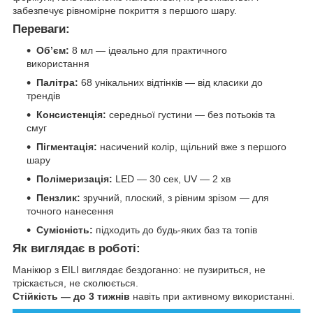
забезпечує рівномірне покриття з першого шару.
Переваги:
Обʼєм:
8 мл — ідеально для практичного
використання
Палітра:
68 унікальних відтінків — від класики до
трендів
Консистенція:
середньої густини — без потьоків та
смуг
Пігментація:
насичений колір, щільний вже з першого
шару
Полімеризація:
LED — 30 сек, UV — 2 хв
Пензлик:
зручний, плоский, з рівним зрізом — для
точного нанесення
Сумісність:
підходить до будь-яких баз та топів
Як виглядає в роботі:
Манікюр з EILI виглядає бездоганно: не пузириться, не
тріскається, не сколюється.
Стійкість — до 3 тижнів
навіть при активному використанні.