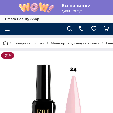
Presto Beauty Shop
Товари та послуги
Манікюр та догляд за нігтями
Гел
–21%