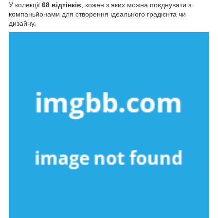
У колекції
68 відтінків
, кожен з яких можна поєднувати з
компаньйонами для створення ідеального градієнта чи
дизайну.