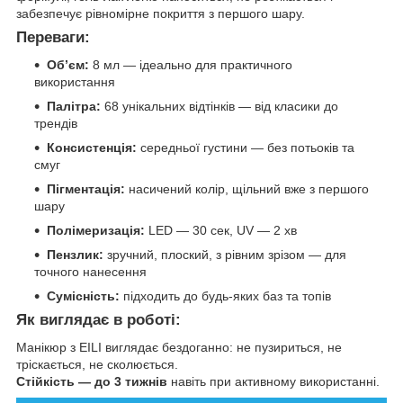
забезпечує рівномірне покриття з першого шару.
Переваги:
Обʼєм:
8 мл — ідеально для практичного
використання
Палітра:
68 унікальних відтінків — від класики до
трендів
Консистенція:
середньої густини — без потьоків та
смуг
Пігментація:
насичений колір, щільний вже з першого
шару
Полімеризація:
LED — 30 сек, UV — 2 хв
Пензлик:
зручний, плоский, з рівним зрізом — для
точного нанесення
Сумісність:
підходить до будь-яких баз та топів
Як виглядає в роботі:
Манікюр з EILI виглядає бездоганно: не пузириться, не
тріскається, не сколюється.
Стійкість — до 3 тижнів
навіть при активному використанні.