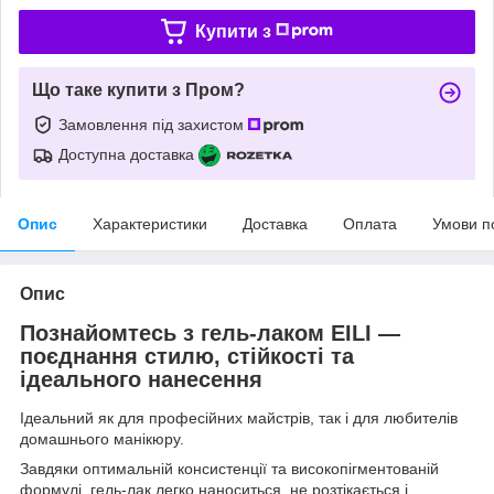
Купити з
Що таке купити з Пром?
Замовлення під захистом
Доступна доставка
Опис
Характеристики
Доставка
Оплата
Умови п
Опис
Познайомтесь з гель-лаком
EILI
—
поєднання стилю, стійкості та
ідеального нанесення
Ідеальний як для професійних майстрів, так і для любителів
домашнього манікюру.
Завдяки оптимальній консистенції та високопігментованій
формулі, гель-лак легко наноситься, не розтікається і