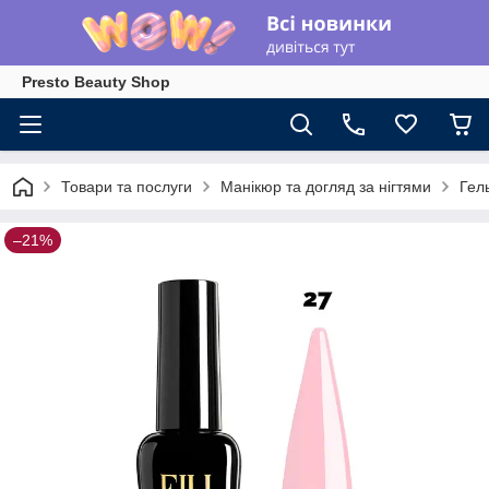
Presto Beauty Shop
Товари та послуги
Манікюр та догляд за нігтями
Гел
–21%