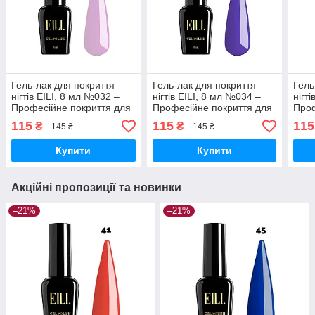
Гель-лак для покриття
Гель-лак для покриття
Гель
нігтів EILI, 8 мл №032 –
нігтів EILI, 8 мл №034 –
нігт
Професійне покриття для
Професійне покриття для
Проф
ідеального манікюру
ідеального манікюру
ідеа
115
115
115
₴
₴
145 ₴
145 ₴
Купити
Купити
Акційні пропозиції та новинки
–21%
–21%