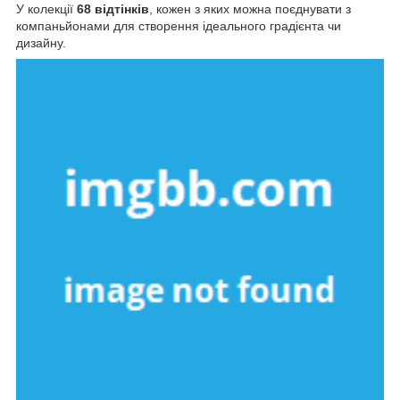
У колекції
68 відтінків
, кожен з яких можна поєднувати з
компаньйонами для створення ідеального градієнта чи
дизайну.