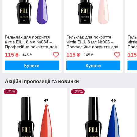
Гель-лак для покриття
Гель-лак для покриття
Гель
нігтів EILI, 8 мл №034 –
нігтів EILI, 8 мл №005 –
нігт
Професійне покриття для
Професійне покриття для
Проф
ідеального манікюру
ідеального манікюру
ідеа
115
115
115
₴
₴
145 ₴
145 ₴
Купити
Купити
Акційні пропозиції та новинки
–21%
–21%