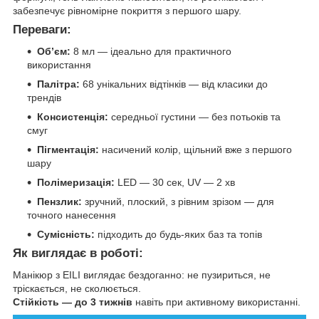
забезпечує рівномірне покриття з першого шару.
Переваги:
Обʼєм:
8 мл — ідеально для практичного
використання
Палітра:
68 унікальних відтінків — від класики до
трендів
Консистенція:
середньої густини — без потьоків та
смуг
Пігментація:
насичений колір, щільний вже з першого
шару
Полімеризація:
LED — 30 сек, UV — 2 хв
Пензлик:
зручний, плоский, з рівним зрізом — для
точного нанесення
Сумісність:
підходить до будь-яких баз та топів
Як виглядає в роботі:
Манікюр з EILI виглядає бездоганно: не пузириться, не
тріскається, не сколюється.
Стійкість — до 3 тижнів
навіть при активному використанні.