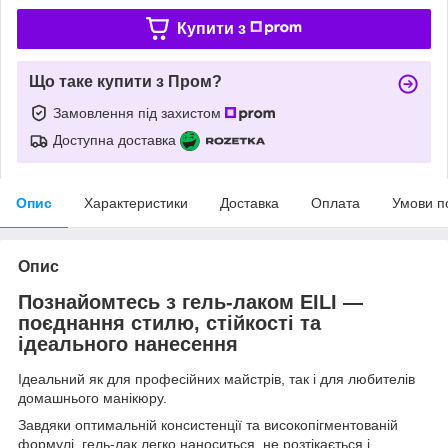
Купити з
Що таке купити з Пром?
Замовлення під захистом
Доступна доставка
Опис
Характеристики
Доставка
Оплата
Умови п
Опис
Познайомтесь з гель-лаком
EILI
—
поєднання стилю, стійкості та
ідеального нанесення
Ідеальний як для професійних майстрів, так і для любителів
домашнього манікюру.
Завдяки оптимальній консистенції та високопігментованій
формулі, гель-лак легко наноситься, не розтікається і