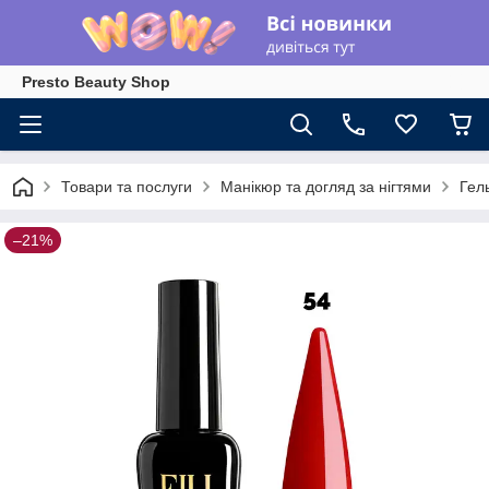
Presto Beauty Shop
Товари та послуги
Манікюр та догляд за нігтями
Гел
–21%