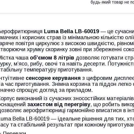
будь-який товар не п
Аерофритюрниця
Luma Bella LB-60019
— це сучасни
смачних і корисних страв із мінімальною кількістю олі
гаряче повітря циркулює з високою швидкістю, рівном
створюючи хрумку скоринку зовні при збереженні соко
Містка чаша
об’ємом 8 літрів
дозволяє готувати стра
курку, м’ясо, рибу, овочі та навіть десерти. Потужніс
стабільну температуру приготування.
Інтуїтивне
сенсорне керування
з цифровим дисплеє
та час приготування. Знімна корзина та піддон легко
значно спрощує догляд за приладом.
Корпус виконаний із сучасних зносостійких матеріалів
оснащений
захистом від перегріву
, що робить вик
дозволяє аерофритюрниці гармонійно вписатися в інте
Luma Bella LB-60019 — ідеальне рішення для тих, хт
часу та стабільний результат при кожному приготуван
⭐ Переваги