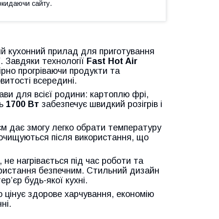
окидаючи сайту.
й кухонний прилад для приготування
ї. Завдяки технології
Fast Hot Air
ірно прогріваючи продукти та
витості всередині.
ви для всієї родини: картоплю фрі,
ть
1700 Вт
забезпечує швидкий розігрів і
м дає змогу легко обрати температуру
 очищуються після використання, що
, не нагрівається під час роботи та
ористання безпечним. Стильний дизайн
р’єр будь-якої кухні.
о цінує здорове харчування, економію
ні.