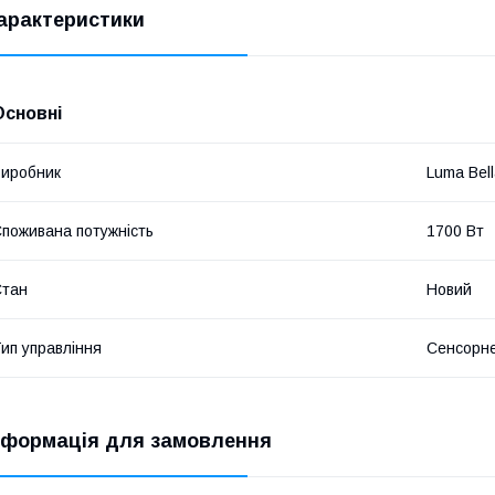
арактеристики
Основні
иробник
Luma Bel
поживана потужність
1700 Вт
Стан
Новий
ип управління
Сенсорн
нформація для замовлення