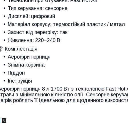
Технологія приготування: Fast Hot Air
Тип керування: сенсорне
Дисплей: цифровий
Матеріал корпусу: термостійкий пластик / метал
Захист від перегріву: так
Живлення: 220–240 В
📦 Комплектація
Аерофритюрниця
Знімна корзина
Піддон
Інструкція
Аерофритюрниця 8 л 1700 Вт з технологією Fast Hot A
страви з мінімальною кількістю олії. Сенсорне керува
нагрів роблять її ідеальною для щоденного використ