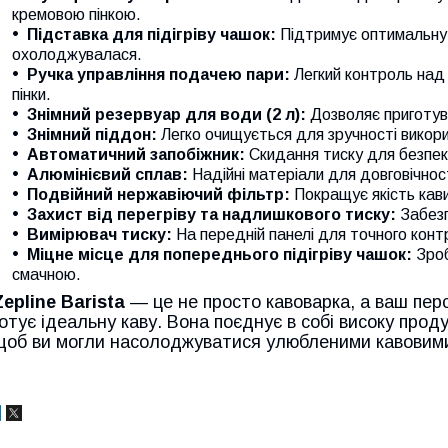
кремовою пінкою.
Підставка для підігріву чашок:
Підтримує оптимальну
охолоджувалася.
Ручка управління подачею пари:
Легкий контроль над
пінки.
Знімний резервуар для води (2 л):
Дозволяє приготува
Знімний піддон:
Легко очищується для зручності викор
Автоматичний запобіжник:
Скидання тиску для безпек
Алюмінієвий сплав:
Надійні матеріали для довговічност
Подвійний нержавіючий фільтр:
Покращує якість кави
Захист від перегріву та надлишкового тиску:
Забезп
Вимірювач тиску:
На передній панелі для точного конт
Міцне місце для попереднього підігріву чашок:
Зроб
смачною.
Zepline Barista
— це не просто кавоварка, а ваш пер
готує ідеальну каву. Вона поєднує в собі високу прод
щоб ви могли насолоджуватися улюбленими кавовими