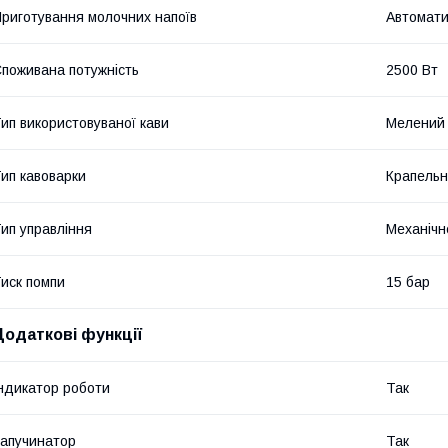
риготування молочних напоїв
Автомат
поживана потужність
2500 Вт
ип використовуваної кави
Мелений
ип кавоварки
Крапель
ип управління
Механічн
иск помпи
15 бар
Додаткові функції
ндикатор роботи
Так
апучинатор
Так