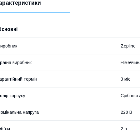
арактеристики
Основні
иробник
Zepline
раїна виробник
Німеччин
арантійний термін
3 міс
олір корпусу
Срібляст
омінальна напруга
220 В
б`єм
2 л