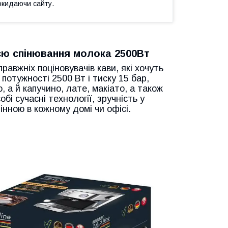
окидаючи сайту.
єю спінювання молока 2500Вт
равжніх поціновувачів кави, які хочуть
отужності 2500 Вт і тиску 15 бар,
 а й капучино, лате, макіато, а також
обі сучасні технології, зручність у
інною в кожному домі чи офісі.