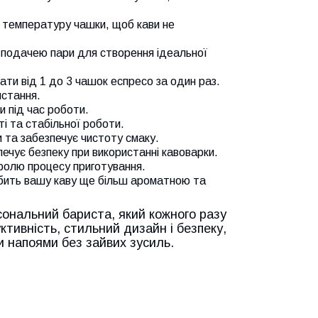
 температуру чашки, щоб кави не
 подачею пари для створення ідеальної
ти від 1 до 3 чашок еспресо за один раз.
истання.
и під час роботи.
і та стабільної роботи.
 та забезпечує чистоту смаку.
ечує безпеку при використанні кавоварки.
ролю процесу приготування.
ить вашу каву ще більш ароматною та
сональний бариста, який кожного разу
уктивність, стильний дизайн і безпеку,
 напоями без зайвих зусиль.