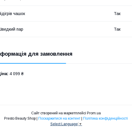
ідігрів чашок
Так
видкий пар
Так
нформація для замовлення
іна:
4 099 ₴
Сайт створений на маркетплейсі
Prom.ua
Presto Beauty Shop |
Поскаржитися на контент
|
Політика конфіденційності
Select Language
▼