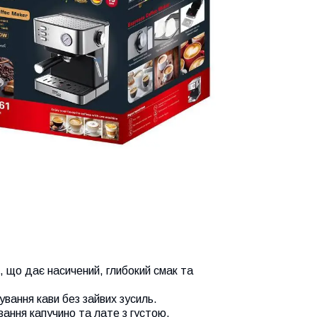
, що дає насичений, глибокий смак та
ування кави без зайвих зусиль.
ання капучино та лате з густою,