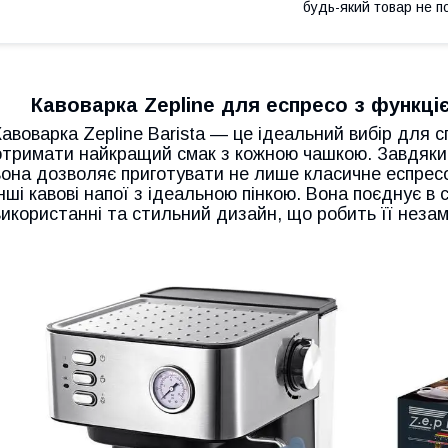
будь-який товар не п
Кавоварка Zepline для еспресо з функці
Кавоварка Zepline Barista — це ідеальний вибір для сп
отримати найкращий смак з кожною чашкою. Завдяки п
вона дозволяє приготувати не лише класичне еспресо,
інші кавові напої з ідеальною пінкою. Вона поєднує в с
використанні та стильний дизайн, що робить її незам