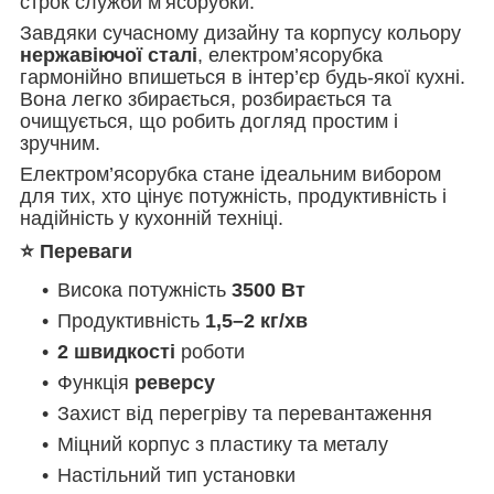
строк служби м’ясорубки.
Завдяки сучасному дизайну та корпусу кольору
нержавіючої сталі
, електром’ясорубка
гармонійно впишеться в інтер’єр будь-якої кухні.
Вона легко збирається, розбирається та
очищується, що робить догляд простим і
зручним.
Електром’ясорубка стане ідеальним вибором
для тих, хто цінує потужність, продуктивність і
надійність у кухонній техніці.
⭐ Переваги
Висока потужність
3500 Вт
Продуктивність
1,5–2 кг/хв
2 швидкості
роботи
Функція
реверсу
Захист від перегріву та перевантаження
Міцний корпус з пластику та металу
Настільний тип установки