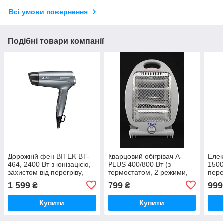
Всі умови повернення
Подібні товари компанії
Дорожній фен BITEK BT-
Кварцовий обігрівач A-
Елек
464, 2400 Вт з іонізацією,
PLUS 400/800 Вт (з
1500
захистом від перегріву,
термостатом, 2 режими,
пере
холодним обдуванням та
захист від перегріву)
1 599
799
999
₴
₴
складною ручкою
Купити
Купити