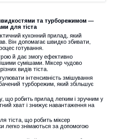
5 швидкостями та турборежимом —
ами для тіста
ктичний кухонний прилад, який
ав. Він допомагає швидко збивати,
роцес готування.
трою й дає змогу ефективно
ьнішими сумішами. Міксер чудово
різних видів тіста.
гулювати інтенсивність змішування
бачений турборежим, який збільшує
у, що робить прилад легким і зручним у
тний хват і знижує навантаження на
ля тіста, що робить міксер
ки легко знімаються за допомогою