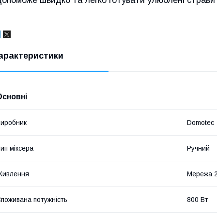
арактеристики
Основні
иробник
Domotec
ип міксера
Ручний
Живлення
Мережа 
поживана потужність
800 Вт