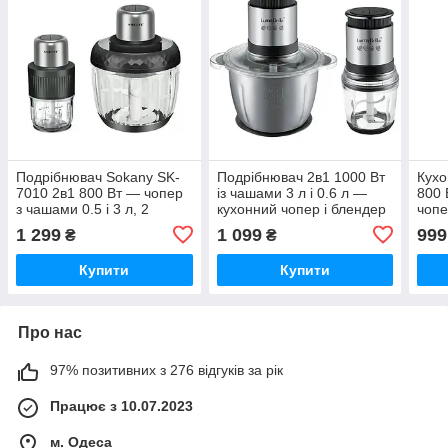
Подрібнювач Sokany SK-
Подрібнювач 2в1 1000 Вт
Кухо
7010 2в1 800 Вт — чопер
із чашами 3 л і 0.6 л —
800 
з чашами 0.5 і 3 л, 2
кухонний чопер і блендер
чопе
швидкості, м'ясорубка та
для м'яса, овочів і соусів
чаше
1 299
1 099
999
₴
₴
блендер
льод
Купити
Купити
Про нас
97% позитивних з 276 відгуків за рік
Працює з 10.07.2023
м. Одеса