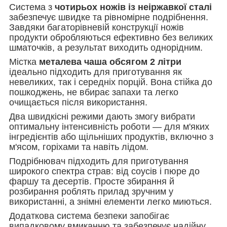
Система з
чотирьох ножів із неіржавкої сталі
забезпечує швидке та рівномірне подрібнення.
Завдяки багаторівневій конструкції ножів
продукти обробляються ефективно без великих
шматочків, а результат виходить однорідним.
Містка
металева чаша обсягом 2 літри
ідеально підходить для приготування як
невеликих, так і середніх порцій. Вона стійка до
пошкоджень, не вбирає запахи та легко
очищається після використання.
Два швидкісні режими дають змогу вибрати
оптимальну інтенсивність роботи — для м'яких
інгредієнтів або щільніших продуктів, включно з
м'ясом, горіхами та навіть лідом.
Подрібнювач підходить для приготування
широкого спектра страв: від соусів і пюре до
фаршу та десертів. Просте збирання й
розбирання роблять прилад зручним у
використанні, а знімні елементи легко миються.
Додаткова система безпеки запобігає
випадковому вмиканню та забезпечує надійну