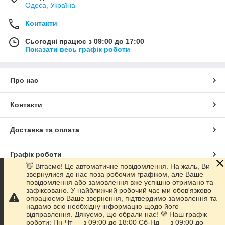
Одеса, Україна
Контакти
Сьогодні працює з 09:00 до 17:00
Показати весь графік роботи
Про нас
Контакти
Доставка та оплата
Графік роботи
👋 Вітаємо! Це автоматичне повідомлення. На жаль, Ви
звернулися до нас поза робочим графіком, але Ваше
Повна версія сайту
повідомлення або замовлення вже успішно отримано та
зафіксовано. У найближчий робочий час ми обов'язково
опрацюємо Ваше звернення, підтвердимо замовлення та
Сайт створено на маркетплейсі
Prom.ua
надамо всю необхідну інформацію щодо його
відправлення. Дякуємо, що обрали нас! 💜 Наш графік
роботи: Пн-Чт — з 09:00 до 18:00 Сб-Нд — з 09:00 до