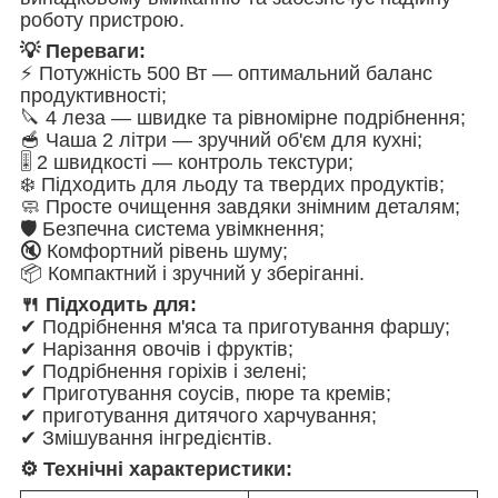
роботу пристрою.
💡 Переваги:
⚡ Потужність 500 Вт — оптимальний баланс
продуктивності;
🔪 4 леза — швидке та рівномірне подрібнення;
🥣 Чаша 2 літри — зручний об'єм для кухні;
🎚️ 2 швидкості — контроль текстури;
❄️ Підходить для льоду та твердих продуктів;
🧼 Просте очищення завдяки знімним деталям;
🛡️ Безпечна система увімкнення;
🔇 Комфортний рівень шуму;
📦 Компактний і зручний у зберіганні.
🍴 Підходить для:
✔ Подрібнення м'яса та приготування фаршу;
✔ Нарізання овочів і фруктів;
✔ Подрібнення горіхів і зелені;
✔ Приготування соусів, пюре та кремів;
✔ приготування дитячого харчування;
✔ Змішування інгредієнтів.
⚙️ Технічні характеристики: