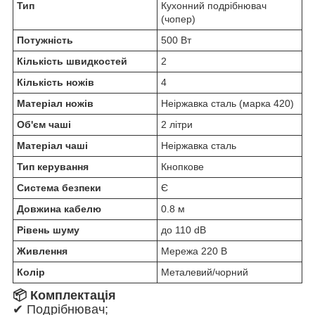
Тип
Кухонний подрібнювач
(чопер)
Потужність
500 Вт
Кількість швидкостей
2
Кількість ножів
4
Матеріал ножів
Неіржавка сталь (марка 420)
Об'єм чаші
2 літри
Матеріал чаші
Неіржавка сталь
Тип керування
Кнопкове
Система безпеки
Є
Довжина кабелю
0.8 м
Рівень шуму
до 110 dB
Живлення
Мережа 220 В
Колір
Металевий/чорний
📦 Комплектація
✔ Подрібнювач;