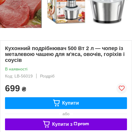
Кухонний подрібнювач 500 Вт 2 л — чопер із
металевою чашею для м'яса, овочів, горіхів і
соусів
В наявності
Код: LB-56019
Роздріб
699
₴
Купити
або
Купити з