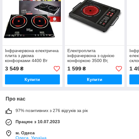
Інфрачервона електрична
Електроплита
Інфр
плита з двома
інфрачервона з однією
елек
конфорками 4400 Вт
конфоркою 3500 Вт,
скло
склокерамічна поверхня
пов
3 549
1 599
1 4
₴
₴
Купити
Купити
Про нас
97% позитивних з 276 відгуків за рік
Працює з 10.07.2023
м. Одеса
Одеса, Україна