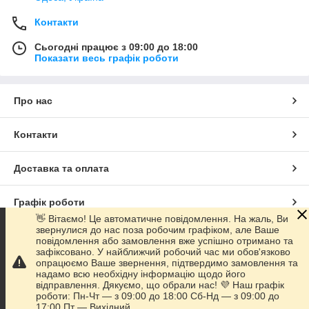
Контакти
Сьогодні працює з 09:00 до 18:00
Показати весь графік роботи
Про нас
Контакти
Доставка та оплата
Графік роботи
👋 Вітаємо! Це автоматичне повідомлення. На жаль, Ви
звернулися до нас поза робочим графіком, але Ваше
Повна версія сайту
повідомлення або замовлення вже успішно отримано та
зафіксовано. У найближчий робочий час ми обов'язково
опрацюємо Ваше звернення, підтвердимо замовлення та
Сайт створено на маркетплейсі
Prom.ua
надамо всю необхідну інформацію щодо його
відправлення. Дякуємо, що обрали нас! 💜 Наш графік
роботи: Пн-Чт — з 09:00 до 18:00 Сб-Нд — з 09:00 до
Політика конфіденційності
17:00 Пт — Вихідний