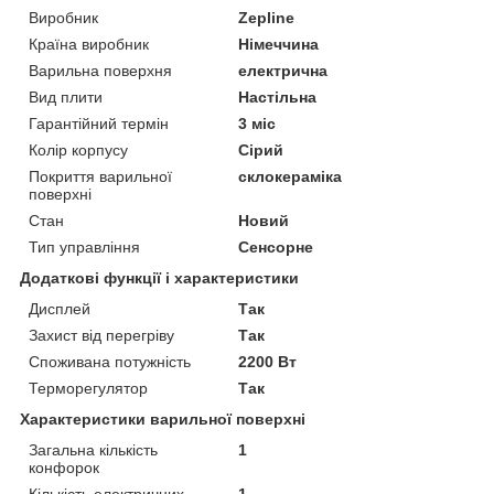
Виробник
Zepline
Країна виробник
Німеччина
Варильна поверхня
електрична
Вид плити
Настільна
Гарантійний термін
3 міс
Колір корпусу
Сірий
Покриття варильної
склокераміка
поверхні
Стан
Новий
Тип управління
Сенсорне
Додаткові функції і характеристики
Дисплей
Так
Захист від перегріву
Так
Споживана потужність
2200 Вт
Терморегулятор
Так
Характеристики варильної поверхні
Загальна кількість
1
конфорок