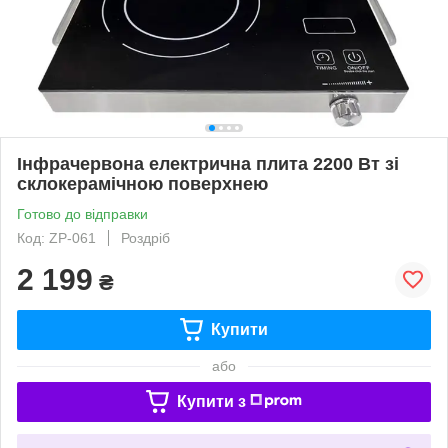
Інфрачервона електрична плита 2200 Вт зі
склокерамічною поверхнею
Готово до відправки
Код: ZP-061
Роздріб
2 199
₴
Купити
або
Купити з