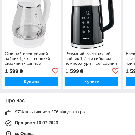
Скляний електричний
Розумний електричний
Елек
чайник 1,7 л – великий
чайник 1,7 л з вибором
зі с
сімейний чайник з
температури – сенсорний
чайн
підсвічуванням
чайник для дому
для 
1 599
1 599
1 5
₴
₴
Купити
Купити
Про нас
97% позитивних з 276 відгуків за рік
Працює з 10.07.2023
м. Одеса