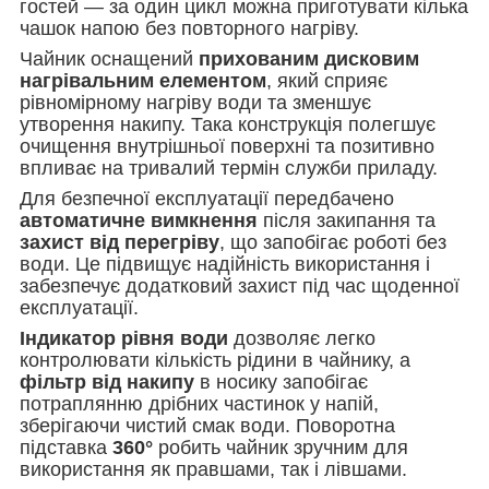
гостей — за один цикл можна приготувати кілька
чашок напою без повторного нагріву.
Чайник оснащений
прихованим дисковим
нагрівальним елементом
, який сприяє
рівномірному нагріву води та зменшує
утворення накипу. Така конструкція полегшує
очищення внутрішньої поверхні та позитивно
впливає на тривалий термін служби приладу.
Для безпечної експлуатації передбачено
автоматичне вимкнення
після закипання та
захист від перегріву
, що запобігає роботі без
води. Це підвищує надійність використання і
забезпечує додатковий захист під час щоденної
експлуатації.
Індикатор рівня води
дозволяє легко
контролювати кількість рідини в чайнику, а
фільтр від накипу
в носику запобігає
потраплянню дрібних частинок у напій,
зберігаючи чистий смак води. Поворотна
підставка
360°
робить чайник зручним для
використання як правшами, так і лівшами.