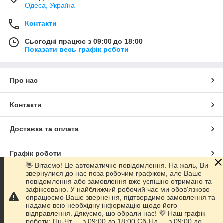
Одеса, Україна
Контакти
Сьогодні працює з 09:00 до 18:00
Показати весь графік роботи
Про нас
Контакти
Доставка та оплата
Графік роботи
👋 Вітаємо! Це автоматичне повідомлення. На жаль, Ви
звернулися до нас поза робочим графіком, але Ваше
Повна версія сайту
повідомлення або замовлення вже успішно отримано та
зафіксовано. У найближчий робочий час ми обов'язково
опрацюємо Ваше звернення, підтвердимо замовлення та
Сайт створено на маркетплейсі
Prom.ua
надамо всю необхідну інформацію щодо його
відправлення. Дякуємо, що обрали нас! 💜 Наш графік
роботи: Пн-Чт — з 09:00 до 18:00 Сб-Нд — з 09:00 до