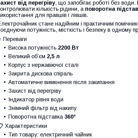
захист від перегріву
, що запобігає роботі без води.
контролювати кількість рідини, а
поворотна підстав
використання для правшів і лівшів.
Електрочайник стане надійним і практичним помічни
поєднуючи потужність, місткість і безпеку в одному п
⭐ Переваги
Висока потужність
2200 Вт
Великий об’єм
2,5 л
Корпус з нержавіючої сталі
Закрита дискова спіраль
Автоматичне вимкнення після закипання
Захист від перегріву
Індикатор рівня води
Знімний фільтр від накипу
Поворотна підставка
360°
📋 Характеристики
Тип товару: електричний чайник