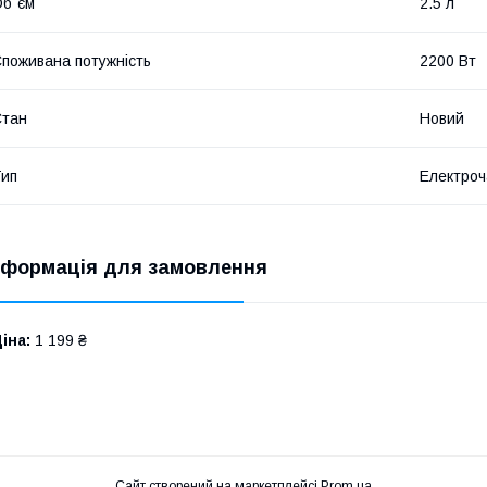
б`єм
2.5 л
поживана потужність
2200 Вт
Стан
Новий
ип
Електроч
нформація для замовлення
іна:
1 199 ₴
Сайт створений на маркетплейсі
Prom.ua