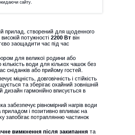
окидаючи сайту.
ий прилад, створений для щоденного
 високій потужності
2200 Вт
він
тєво заощадити час під час
ором для великої родини або
кількість води для кількох чашок без
ас сніданків або прийому гостей.
ечує міцність, довговічність і стійкість
щується та зберігає охайний зовнішній
й дизайн гармонійно вписується в
яка забезпечує рівномірний нагрів води
 приладом і позитивно впливає на
ку запобігає потраплянню частинок
чне вимкнення після закипання
та