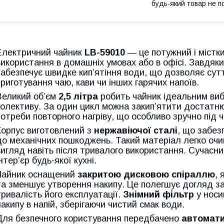
будь-який товар не п
Електричний чайник
LB-59010
— це потужний і містк
використання в домашніх умовах або в офісі. Завдяки
забезпечує швидке кип’ятіння води, що дозволяє сут
приготування чаю, кави чи інших гарячих напоїв.
Великий об’єм
2,5 літра
робить чайник ідеальним виб
колективу. За один цикл можна закип’ятити достатню 
потреби повторного нагріву, що особливо зручно під ч
Корпус виготовлений з
нержавіючої сталі
, що забезп
до механічних пошкоджень. Такий матеріал легко очи
вигляд навіть після тривалого використання. Сучасни
інтер’єр будь-якої кухні.
Чайник оснащений
закритою дисковою спіраллю
, 
та зменшує утворення накипу. Це полегшує догляд за
тривалість його експлуатації.
Знімний фільтр
у носи
накипу в напій, зберігаючи чистий смак води.
Для безпечного користування передбачено
автомати