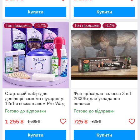
Купити
Купити
Топ продажів
–17%
Топ продажів
–12%
Стартовий набір для
Фен щітка для волосся 3 в 1
депіляції воском і шугарингу
2000Вт для укладання
12в1 з воскоплавом Pro-Wax,
волосся
касетний 40 Вт, віск 300 г,
Готово до відправки
Готово до відправки
паста 450 г, засоби
1 255
725
₴
₴
1 505 ₴
825 ₴
Купити
Купити