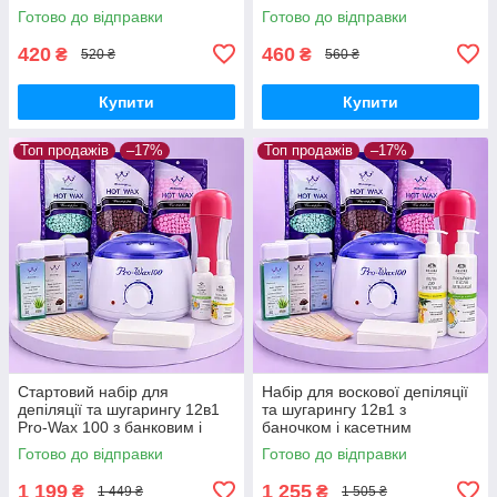
паперовими смужками
3шт, смужки 100шт, засоби
Готово до відправки
Готово до відправки
100шт, олією після депіляції
100мл)
100мл та пасти
420
460
₴
₴
520 ₴
560 ₴
Купити
Купити
Топ продажів
–17%
Топ продажів
–17%
Стартовий набір для
Набір для воскової депіляції
депіляції та шугарингу 12в1
та шугарингу 12в1 з
Pro-Wax 100 з банковим і
баночком і касетним
касетним воскоплавом,
воскоплавом Pro-Wax 100,
Готово до відправки
Готово до відправки
воском, пастою й засобами
віск, цукрова паста, засоби
1 199
1 255
₴
₴
1 449 ₴
1 505 ₴