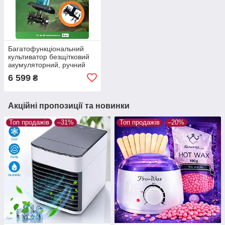
Багатофункціональний
культиватор безщітковий
акумуляторний, ручний
(24V, 2 АКБ)
6 599
₴
Акційні пропозиції та новинки
Топ продажів
–31%
Топ продажів
–20%