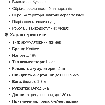
Видалення бур'янів
Обрізка рослинності біля парканів
Обробка території навколо дерев та клумб
Підрізання молодих кущів
Робота у важкодоступних місцях
⚙️ Характеристики
Тип:
акумуляторний тример
Бренд:
Krafftec
Напруга:
48V
Тип акумулятора:
Li-Ion
Кількість акумуляторів:
2 шт
Швидкість обертання:
до 8000 об/хв
Вага:
близько 1.3 кг
Рукоятка:
D-подібна
Довжина:
регульована, до 130 см
Призначення:
трава, бур'яни, щільна