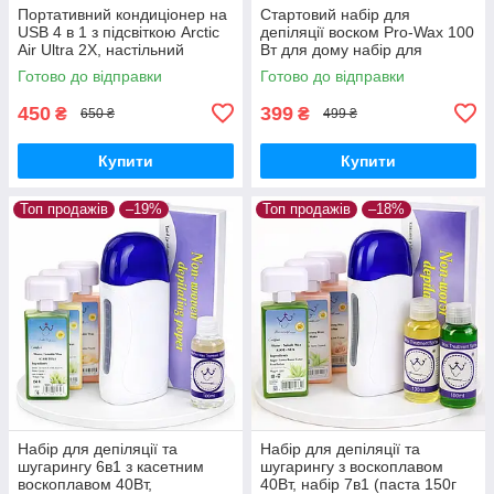
Портативний кондиціонер на
Стартовий набір для
USB 4 в 1 з підсвіткою Arctic
депіляції воском Pro-Wax 100
Air Ultra 2X, настільний
Вт для дому набір для
мінікондиціонер
видалення волосся з воском
Готово до відправки
Готово до відправки
100 г і шпателями
450
399
₴
₴
650 ₴
499 ₴
Купити
Купити
Топ продажів
–19%
Топ продажів
–18%
Набір для депіляції та
Набір для депіляції та
шугарингу 6в1 з касетним
шугарингу з воскоплавом
воскоплавом 40Вт,
40Вт, набір 7в1 (паста 150г