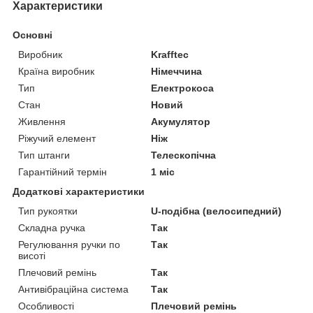
Характеристики
Основні
Виробник
Krafftec
Країна виробник
Німеччина
Тип
Електрокоса
Стан
Новий
Живлення
Акумулятор
Ріжучий елемент
Ніж
Тип штанги
Телескопічна
Гарантійний термін
1 міс
Додаткові характеристики
Тип рукоятки
U-подібна (велосипедний)
Складна ручка
Так
Регулювання ручки по
Так
висоті
Плечовий ремінь
Так
Антивібраційна система
Так
Особливості
Плечовий ремінь